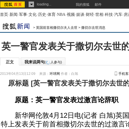
loading...
我的搜狐
邮件
首页
-
新闻
-
军事
-
文化
-
历史
-
体育
-
NBA
-
视频
-
娱谈
-
财经
-
世相
-
科技
-
汽车
-
房
>
英国前首相撒切尔夫人去世
>
撒切尔去世消息
英一警官发表关于撒切尔去世
正文
我来说两句
(
人参与)
2013年04月13日12:09
来源：
环球网
作者：白旭
手机客
原标题
[
英一警官发表关于撒切尔去世
原题：英一警官发表过激言论辞职
新华网伦敦4月12日电(记者 白旭)英
特上发表关于前首相撒切尔去世的过激言