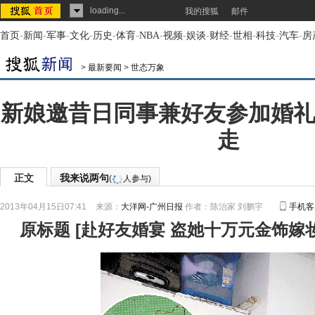
loading...
我的搜狐
邮件
首页
-
新闻
-
军事
-
文化
-
历史
-
体育
-
NBA
-
视频
-
娱谈
-
财经
-
世相
-
科技
-
汽车
-
房
>
最新要闻
>
世态万象
新娘邀昔日同事兼好友参加婚礼
走
正文
我来说两句
(
人参与)
2013年04月15日07:41
来源：
大洋网-广州日报
作者：陈治家 刘鹏宇
手机客
原标题
[
赴好友婚宴 盗她十万元金饰嫁