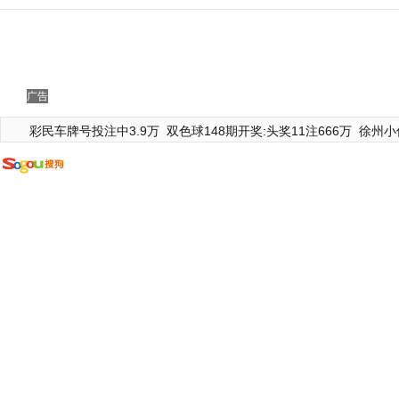
广告
彩民车牌号投注中3.9万
双色球148期开奖:头奖11注666万
徐州小