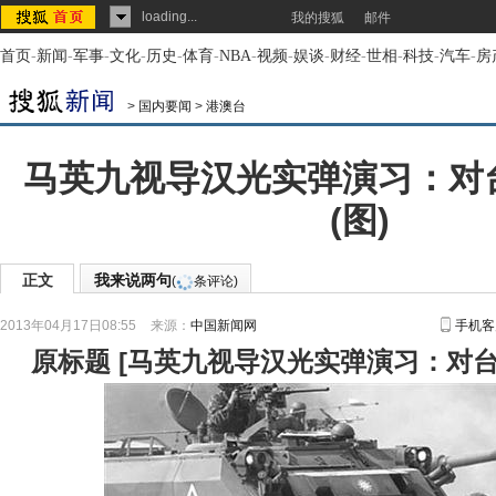
loading...
我的搜狐
邮件
首页
-
新闻
-
军事
-
文化
-
历史
-
体育
-
NBA
-
视频
-
娱谈
-
财经
-
世相
-
科技
-
汽车
-
房
>
国内要闻
>
港澳台
马英九视导汉光实弹演习：对
(图)
正文
我来说两句
(
条评论)
2013年04月17日08:55
来源：
中国新闻网
手机客
原标题
[
马英九视导汉光实弹演习：对台