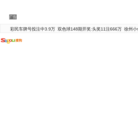
广告
彩民车牌号投注中3.9万
双色球148期开奖:头奖11注666万
徐州小