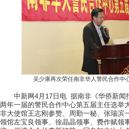
吴少康再次荣任南非华人警民合作中
中新网4月17日电 据南非《华侨新闻
两年一届的警民合作中心第五届主任选举
非大使馆王志刚参赞、周勤一秘、张瑞滨
领馆左宝良领事、徐晶晶领事、费作赋领