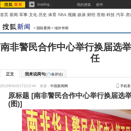
loading...
我的搜狐
邮件
首页
-
新闻
-
军事
-
文化
-
历史
-
体育
-
NBA
-
视频
-
娱谈
-
财经
-
世相
-
科技
-
汽车
-
房
>
国际要闻
>
域外华闻
南非警民合作中心举行换届选举
任
正文
我来说两句
(
条评论)
2013年04月17日13:44
来源：
中国新闻网
手机客
原标题
[
南非警民合作中心举行换届选举
(图)
]