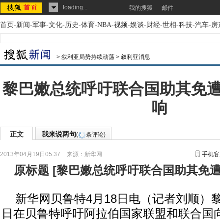
loading...
我的搜狐
邮件
首页
-
新闻
-
军事
-
文化
-
历史
-
体育
-
NBA
-
视频
-
娱谈
-
财经
-
世相
-
科技
-
汽车
-
房
>
叙利亚局势持续动荡
>
叙利亚消息
黎巴嫩总统呼吁联合国助其免
响
正文
我来说两句
(
条评论)
2013年04月19日05:37
来源：
新华网
手机客
原标题
[
黎巴嫩总统呼吁联合国助其免
新华网贝鲁特4月18日电（记者刘顺）黎
日在贝鲁特呼吁阿拉伯国家联盟和联合国