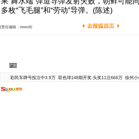
果“舞水端”弹道导弹发射失败，朝鲜可能
多枚“飞毛腿”和“劳动”导弹。(陈述)
(责任编辑：news9)
广告
彩民车牌号投注中3.9万
双色球148期开奖:头奖11注666万
徐州小