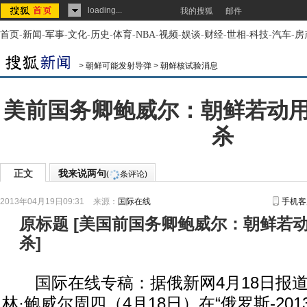
loading...
我的搜狐
邮件
首页
-
新闻
-
军事
-
文化
-
历史
-
体育
-
NBA
-
视频
-
娱谈
-
财经
-
世相
-
科技
-
汽车
-
房
>
朝鲜可能发射导弹
>
朝鲜核试验消息
美前国务卿鲍威尔：朝鲜若动
杀
正文
我来说两句
(
条评论)
2013年04月19日09:31
来源：
国际在线
手机客
原标题
[
美国前国务卿鲍威尔：朝鲜若
杀
]
国际在线专稿：据俄新网4月18日报道
林·鲍威尔周四（4月18日）在“俄罗斯-20