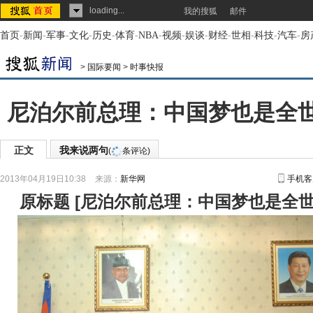
loading...
我的搜狐
邮件
首页
-
新闻
-
军事
-
文化
-
历史
-
体育
-
NBA
-
视频
-
娱谈
-
财经
-
世相
-
科技
-
汽车
-
房
>
国际要闻
>
时事快报
尼泊尔前总理：中国梦也是全世
正文
我来说两句
(
条评论)
2013年04月19日10:38
来源：
新华网
手机客
原标题
[
尼泊尔前总理：中国梦也是全世