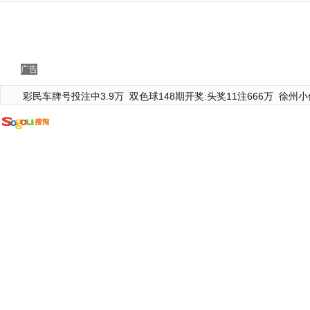
广告
彩民车牌号投注中3.9万
双色球148期开奖:头奖11注666万
徐州小