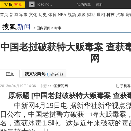
loading...
我的搜狐
邮件
首页
-
新闻
-
军事
-
文化
-
历史
-
体育
-
NBA
-
视频
-
娱谈
-
财经
-
世相
-
科技
-
汽车
-
房
>
国内要闻
>
时事
中国老挝破获特大贩毒案 查获毒
网
正文
我来说两句
(
条评论)
2013年04月19日14:36
来源：
中国新闻网
手机客
原标题
[
中国老挝破获特大贩毒案 查获毒
中新网4月19日电 据新华社新华视点微
日公布，中国老挝警方破获一特大贩毒案
名，查获冰毒1.5吨。这是近年来破获的