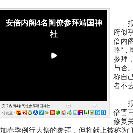
安倍内阁4名阁僚参拜靖国神
报道
府似
社
倍内
略”
参拜
与否
称自
者不去
报道
安倍内阁4名阁僚参拜靖国神社
倍晋
转发至：
修复
加春季例行大祭的参拜，但将献上被称为“