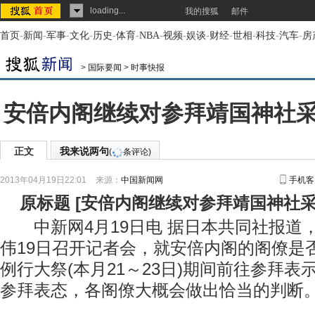
loading...
我的搜狐
邮件
首页
-
新闻
-
军事
-
文化
-
历史
-
体育
-
NBA
-
视频
-
娱谈
-
财经
-
世相
-
科技
-
汽车
-
房
>
国际要闻
>
时事快报
安倍内阁继续对参拜靖国神社采
正文
我来说两句
(
条评论)
2013年04月19日22:01
来源：
中国新闻网
手机客
原标题
[
安倍内阁继续对参拜靖国神社采
中新网4月19日电 据日本共同社报道
伟19日召开记者会，就安倍内阁的阁僚是
例行大祭(本月21～23日)期间前往参拜
参拜表态，各阁僚大概会做出恰当的判断