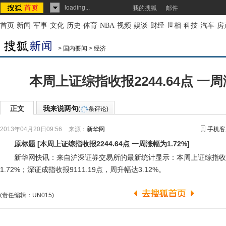
loading...
我的搜狐
邮件
首页
-
新闻
-
军事
-
文化
-
历史
-
体育
-
NBA
-
视频
-
娱谈
-
财经
-
世相
-
科技
-
汽车
-
房
>
国内要闻
>
经济
本周上证综指收报2244.64点 一周
正文
我来说两句
(
条评论)
2013年04月20日09:56
来源：
新华网
手机客
原标题
[
本周上证综指收报2244.64点 一周涨幅为1.72%
]
新华网快讯：来自沪深证券交易所的最新统计显示：本周上证综指收报2
1.72%；深证成指收报9111.19点，周升幅达3.12%。
(责任编辑：UN015)