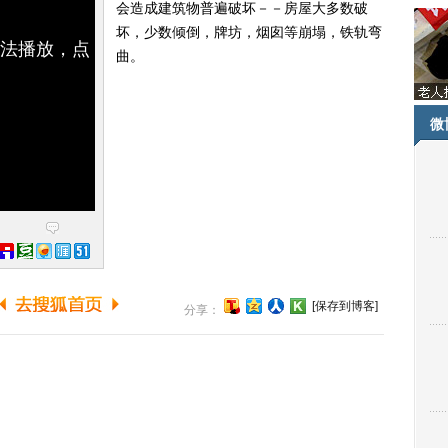
会造成建筑物普遍破坏－－房屋大多数破
坏，少数倾倒，牌坊，烟囱等崩塌，铁轨弯
无法播放，点
曲。
微
[保存到博客]
分享：