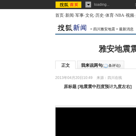
loading...
首页
-
新闻
-
军事
-
文化
-
历史
-
体育
-
NBA
-
视频
-
>
四川雅安地震
>
最新消息
雅安地震
正文
我来说两句
(
条评论)
2013年04月20日10:49
来源：
四川在线
原标题
[
地震震中烈度预计九度左右
]