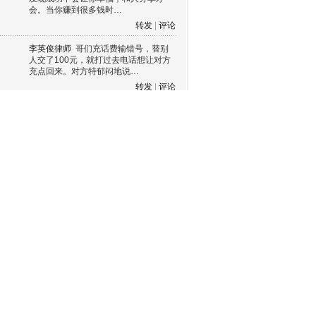
会。当你赚到很多钱时…
转发
|
评论
李英俊律师
哥们充话费输错号，替别
人交了100元，就打过去电话想让对方
充点回来。对方特郁闷地说…
转发
|
评论
急诊科于莺
出门时发现没下雪，还有
太阳，还能看到蓝天，惊呼这一天值
了！
转发
|
评论