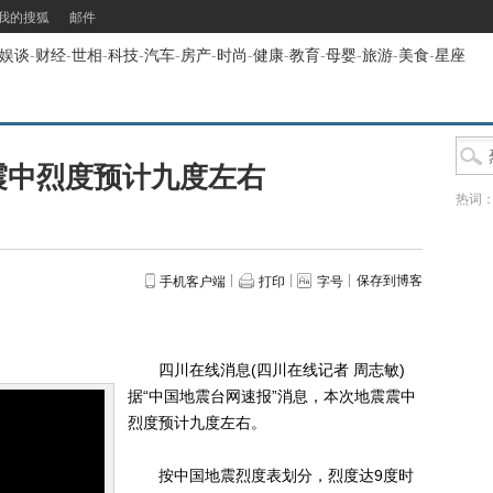
我的搜狐
邮件
娱谈
-
财经
-
世相
-
科技
-
汽车
-
房产
-
时尚
-
健康
-
教育
-
母婴
-
旅游
-
美食
-
星座
震中烈度预计九度左右
热词
保存到博客
手机客户端
打印
字号
四川在线消息(四川在线记者 周志敏)
据“中国地震台网速报”消息，本次地震震中
烈度预计九度左右。
按中国地震烈度表划分，烈度达9度时