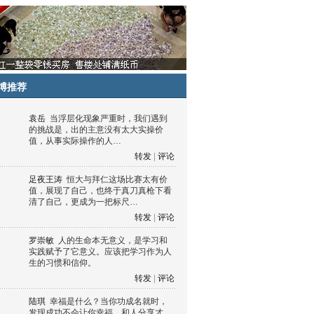
博推荐
袁岳
当浮层化现象严重时，我们遇到
的挑战是，出的主意没有太大实操价
值，从事实际操作的人…
转发
|
评论
足夜王涛
恒大与拜仁这场比赛太有价
值，展现了自己，也终于真刀真枪下看
清了自己，更成为一把标尺…
转发
|
评论
罗崇敏
人的生命本无意义，是学习和
实践赋予了它意义。应该把学习作为人
生的习惯和信仰。
转发
|
评论
陆琪
幸福是什么？当你功成名就时，
发现成功不会让你幸福，和人分享才