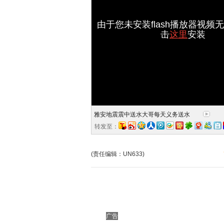
由于您未安装flash播放器视频
击
这里
安装
雅安地震震中送水大哥每天义务送水
转发至：
(责任编辑：UN633)
广告