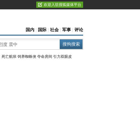
欢迎入驻搜狐媒体平台
国内
|
国际
|
社会
|
军事
|
评论
：
死亡航班
饲养蜘蛛侠
夺命房间
引力双眼皮