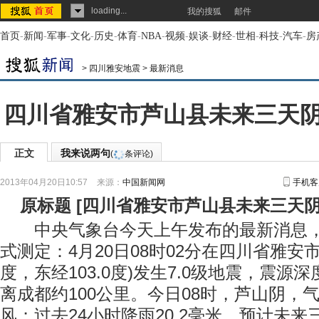
loading...
我的搜狐
邮件
首页
-
新闻
-
军事
-
文化
-
历史
-
体育
-
NBA
-
视频
-
娱谈
-
财经
-
世相
-
科技
-
汽车
-
房
>
四川雅安地震
>
最新消息
四川省雅安市芦山县未来三天
正文
我来说两句
(
条评论)
2013年04月20日10:57
来源：
中国新闻网
手机客
原标题
[
四川省雅安市芦山县未来三天
中央气象台今天上午发布的最新消息，
式测定：4月20日08时02分在四川省雅安市
度，东经103.0度)发生7.0级地震，震源
离成都约100公里。今日08时，芦山阴，
风；过去24小时降雨20.2毫米。预计未