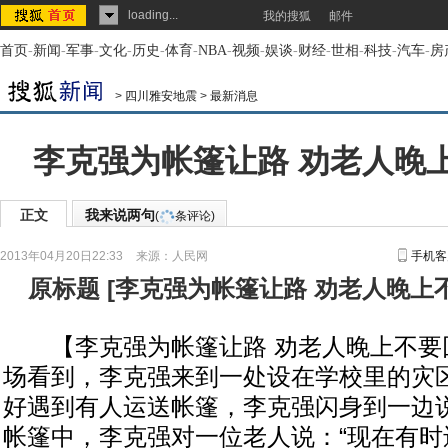
loading...
我的搜狐
邮件
首页
-
新闻
-
军事
-
文化
-
历史
-
体育
-
NBA
-
视频
-
娱谈
-
财经
-
世相
-
科技
-
汽车
-
房
>
四川雅安地震
>
最新消息
李克强为帐篷让路 劝老人晚
正文
我来说两句
(
条评论)
2013年04月20日22:33
来源：
人民网
手机客
原标题
[
李克强为帐篷让路 劝老人晚上
【李克强为帐篷让路 劝老人晚上不要
场看到，李克强来到一处设在学校里的灾
好遇到有人运送帐篷，李克强闪身到一边说
帐篷中，李克强对一位老人说：“现在有时