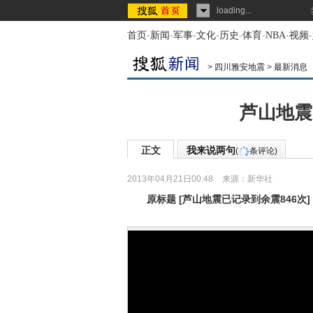
loading...
首页
-
新闻
-
军事
-
文化
-
历史
-
体育
-
NBA
-
视频
-
>
四川雅安地震
>
最新消息
芦山地震
正文
我来说两句
(
条评论)
2013年04月21日00:48
来源：
新华社
原标题
[
芦山地震已记录到余震846次
]