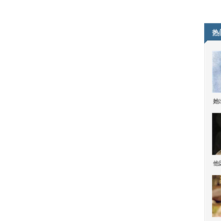
热
她
他