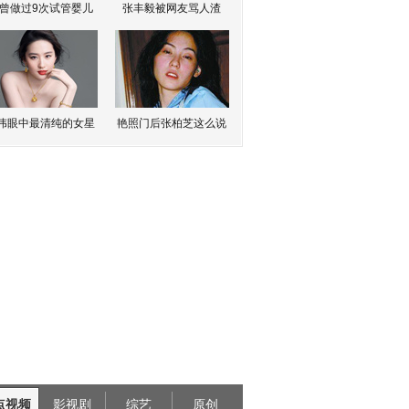
曾做过9次试管婴儿
张丰毅被网友骂人渣
伟眼中最清纯的女星
艳照门后张柏芝这么说
点视频
影视剧
综艺
原创