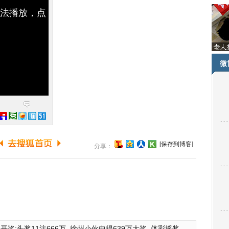
无法播放，点
微
[保存到博客]
分享：
开奖:头奖11注666万
徐州小伙中得639万大奖
体彩摇奖