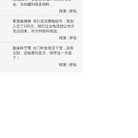
会。当你赚到很多钱时…
转发
|
评论
李英俊律师
哥们充话费输错号，替别
人交了100元，就打过去电话想让对方
充点回来。对方特郁闷地说…
转发
|
评论
急诊科于莺
出门时发现没下雪，还有
太阳，还能看到蓝天，惊呼这一天值
了！
转发
|
评论