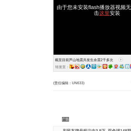
由于您未安装flash播放器视频
击
这里
安装
截至目前芦山地震共发生余震2千多次
转发至：
(责任编辑：UN633)
广告
彩民车牌号投注中3.9万
双色球148期