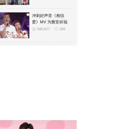
冲刺好声音《相信
爱》MV 为雅安祈福
580,627
180