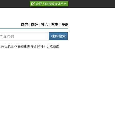
欢迎入驻搜狐媒体平台
国内
|
国际
|
社会
|
军事
|
评论
：
死亡航班
饲养蜘蛛侠
夺命房间
引力双眼皮