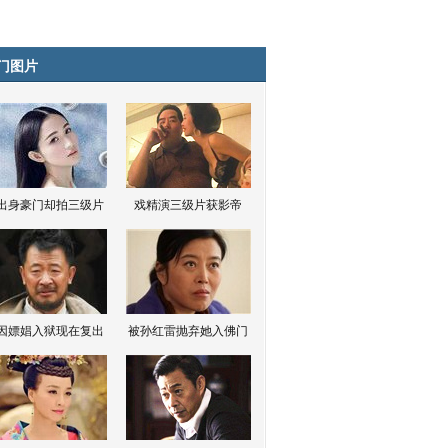
门图片
出身豪门却拍三级片
戏精演三级片获影帝
因嫖娼入狱现在复出
被孙红雷抛弃她入佛门