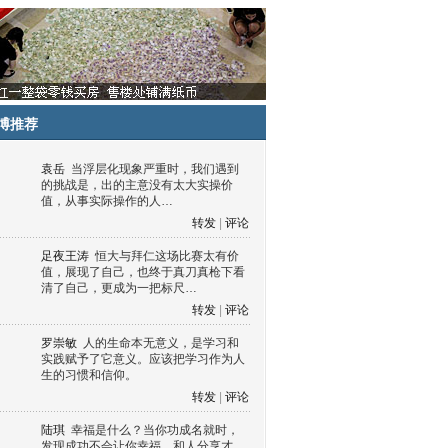
博推荐
袁岳
当浮层化现象严重时，我们遇到
的挑战是，出的主意没有太大实操价
值，从事实际操作的人…
转发
|
评论
足夜王涛
恒大与拜仁这场比赛太有价
值，展现了自己，也终于真刀真枪下看
清了自己，更成为一把标尺…
转发
|
评论
罗崇敏
人的生命本无意义，是学习和
实践赋予了它意义。应该把学习作为人
生的习惯和信仰。
转发
|
评论
陆琪
幸福是什么？当你功成名就时，
发现成功不会让你幸福，和人分享才