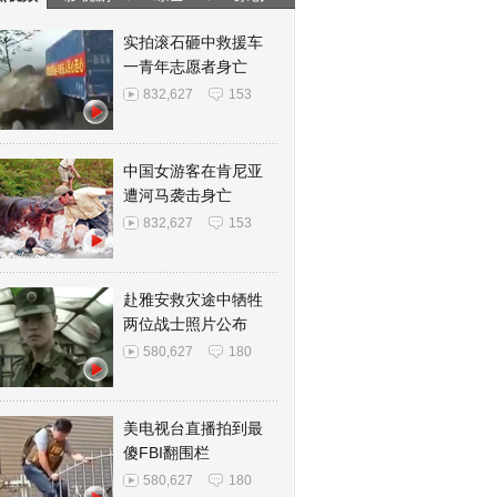
实拍滚石砸中救援车
一青年志愿者身亡
832,627
153
中国女游客在肯尼亚
遭河马袭击身亡
832,627
153
赴雅安救灾途中牺牲
两位战士照片公布
580,627
180
美电视台直播拍到最
傻FBI翻围栏
580,627
180