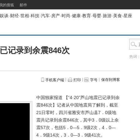
我的搜狐
邮件
娱谈
-
财经
-
世相
-
科技
-
汽车
-
房产
-
时尚
-
健康
-
教育
-
母婴
-
旅游
-
美食
-
星座
已记录到余震846次
热词
保存到博客
手机客户端
打印
字号
中国独家报道 【“4·20”芦山地震已记录到余
震846次】记者从中国地震局了解到，截至
21日零时，四川省雅安市芦山县7．0级地
震共记录到余震846次，其中3．0级以上余
震57次，包括5．0—5．9级2次，4．0—
4．9级14次，3．0—3．9级41次。