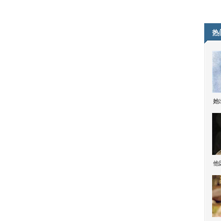
热
她
他