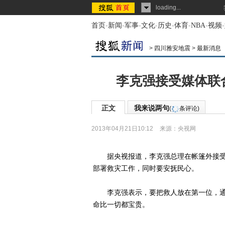
loading...
首页
-
新闻
-
军事
-
文化
-
历史
-
体育
-
NBA
-
视频
-
>
四川雅安地震
>
最新消息
李克强接受媒体联
正文
我来说两句
(
条评论)
2013年04月21日10:12
来源：
央视网
据央视报道，李克强总理在帐篷外接受
部署救灾工作，同时要安抚民心。
李克强表示，要把救人放在第一位，通
命比一切都宝贵。