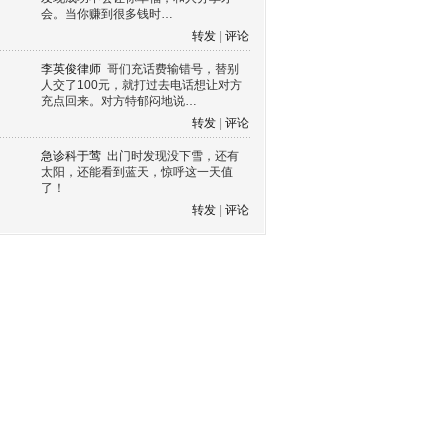
会。当你赚到很多钱时…
转发
|
评论
李英俊律师
哥们充话费输错号，替别
人交了100元，就打过去电话想让对方
充点回来。对方特郁闷地说…
转发
|
评论
急诊科于莺
出门时发现没下雪，还有
太阳，还能看到蓝天，惊呼这一天值
了！
转发
|
评论