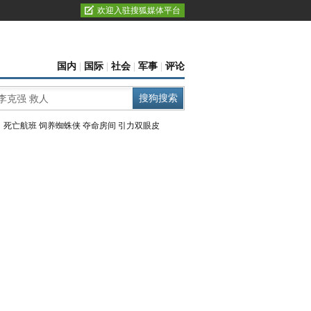
欢迎入驻搜狐媒体平台
国内
|
国际
|
社会
|
军事
|
评论
：
死亡航班
饲养蜘蛛侠
夺命房间
引力双眼皮