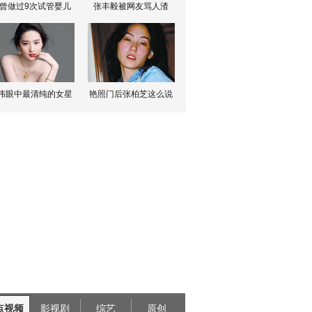
曾做过9次试管婴儿
张丰毅被网友骂人渣
伟眼中最清纯的女星
艳照门后张柏芝这么说
点视频
影视剧
综艺
原创