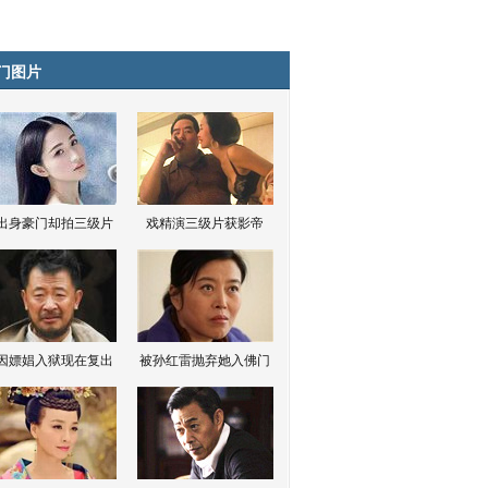
门图片
出身豪门却拍三级片
戏精演三级片获影帝
因嫖娼入狱现在复出
被孙红雷抛弃她入佛门