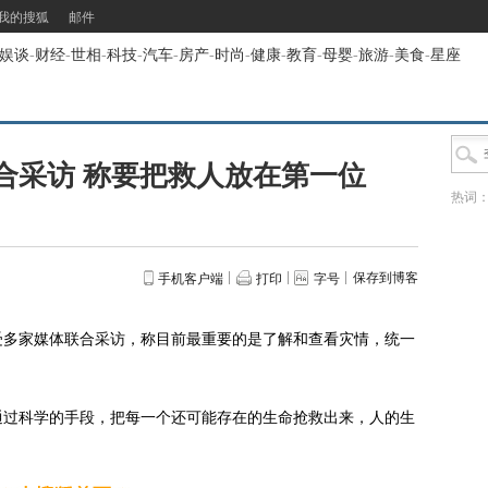
我的搜狐
邮件
娱谈
-
财经
-
世相
-
科技
-
汽车
-
房产
-
时尚
-
健康
-
教育
-
母婴
-
旅游
-
美食
-
星座
合采访 称要把救人放在第一位
热词
保存到博客
手机客户端
打印
字号
多家媒体联合采访，称目前最重要的是了解和查看灾情，统一
过科学的手段，把每一个还可能存在的生命抢救出来，人的生