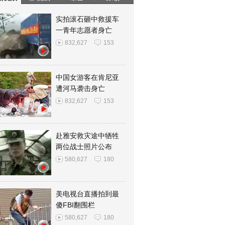
实拍滚石砸中救援车
一青年志愿者身亡
832,627
153
中国女游客在肯尼亚
遭河马袭击身亡
832,627
153
赴雅安救灾途中牺牲
两位战士照片公布
580,627
180
美电视台直播拍到最
傻FBI翻围栏
580,627
180