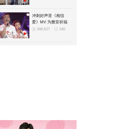
冲刺好声音《相信
爱》MV 为雅安祈福
580,627
180