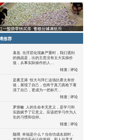
博推荐
袁岳
当浮层化现象严重时，我们遇到
的挑战是，出的主意没有太大实操价
值，从事实际操作的人…
转发
|
评论
足夜王涛
恒大与拜仁这场比赛太有价
值，展现了自己，也终于真刀真枪下看
清了自己，更成为一把标尺…
转发
|
评论
罗崇敏
人的生命本无意义，是学习和
实践赋予了它意义。应该把学习作为人
生的习惯和信仰。
转发
|
评论
陆琪
幸福是什么？当你功成名就时，
发现成功不会让你幸福，和人分享才