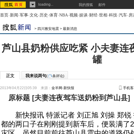
loading...
我的搜狐
邮件
首页
-
新闻
-
军事
-
文化
-
历史
-
体育
-
NBA
-
视频
-
娱谈
-
财经
-
世相
-
科技
-
汽车
-
房
>
四川雅安地震
>
最新消息
芦山县奶粉供应吃紧 小夫妻连夜
罐
正文
我来说两句
(
条评论)
2013年04月22日05:39
来源：
金羊网-新快报
手机客
原标题
[
夫妻连夜驾车送奶粉到芦山县
]
新快报讯 特派记者 刘正旭 刘操 郑锐 
都的两口子在刚刚提到新车后，便装满了2
灾区，虽然目前前往芦山县震中的道路仍