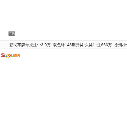
广告
彩民车牌号投注中3.9万
双色球148期开奖:头奖11注666万
徐州小