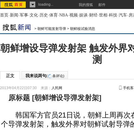
loading...
我的搜狐
邮件
首页
-
新闻
-
军事
-
文化
-
历史
-
体育
-
NBA
-
视频
-
娱谈
-
财经
-
世相
-
科技
-
汽车
-
房
>
朝鲜可能发射导弹
>
朝鲜核试验消息
朝鲜增设导弹发射架 触发外界
测
正文
我来说两句
(
条评论)
2013年04月22日07:30
来源：
人民网
手机客
原标题
[
朝鲜增设导弹发射架
]
韩国军方官员21日说，朝鲜上周再次
个导弹发射架，触发外界对朝鲜试射导弹