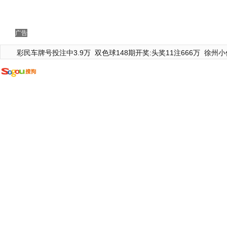
广告
彩民车牌号投注中3.9万
双色球148期开奖:头奖11注666万
徐州小