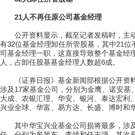
21人不再任原公司基金经理
公开资料显示，截至记者发稿时，主动
有32位基金经理卸任所管股基，其中21
司基金经理一职，这直接导致整个基金经理
人，占卸任股基基金经理人数超6成。
《证券日报》基金新闻部根据公开资料
涉及17家基金公司，分别为金鹰、诺安基
大成、农银汇理、华安、银河、泰达宏利
兴业全球、华富、易方达、长盛、博时和
其中华宝兴业基金公司损将最多，涉及
任，分别为牟旭东、李靖和任志强。其次