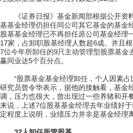
《证券日报》基金新闻部根据公开资料
基基金经理仍担任同公司其它基金的基金经
股基基金经理已不再担任原公司基金经理
17家，占卸职股基经理人数超6成。并且
7位今年所卸任的9只主动管理型股票基金
赢同业达5个百分点。
“股票基金基金经理卸任，个人因素占比
研究员曾令华表示，据他的接触看，基金
调，压力也很大，曾出现过一些养猪和开
来说，上述7位股基基金经理去年业绩好于
定程度上说明，业绩压力并非是基金经理离
32人卸任所管股基