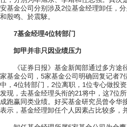
安基金公司分别涉及2位基金经理卸任，
和殷鸣、於震騋。
7基金经理4位转部门
卸甲并非只因业绩压力
《证券日报》基金新闻部通过多方途径
家基金公司，5家基金公司明确回复记者7
中，4位转部门，2位离职，1位专心做投
发现，去基金经理头衔的21将中，这7位
成跑赢同类业绩。好买基金研究员曾令华
表示，基金经理卸任个人因素占比较多，