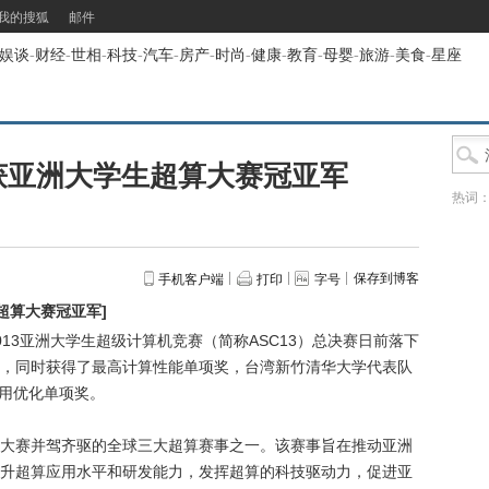
我的搜狐
邮件
娱谈
-
财经
-
世相
-
科技
-
汽车
-
房产
-
时尚
-
健康
-
教育
-
母婴
-
旅游
-
美食
-
星座
获亚洲大学生超算大赛冠亚军
热词
保存到博客
手机客户端
打印
字号
超算大赛冠亚军
]
13亚洲大学生超级计算机竞赛（简称ASC13）总决赛日前落下
，同时获得了最高计算性能单项奖，台湾新竹清华大学代表队
应用优化单项奖。
算大赛并驾齐驱的全球三大超算赛事之一。该赛事旨在推动亚洲
升超算应用水平和研发能力，发挥超算的科技驱动力，促进亚