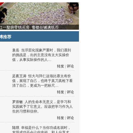
博推荐
袁岳
当浮层化现象严重时，我们遇到
的挑战是，出的主意没有太大实操价
值，从事实际操作的人…
转发
|
评论
足夜王涛
恒大与拜仁这场比赛太有价
值，展现了自己，也终于真刀真枪下看
清了自己，更成为一把标尺…
转发
|
评论
罗崇敏
人的生命本无意义，是学习和
实践赋予了它意义。应该把学习作为人
生的习惯和信仰。
转发
|
评论
陆琪
幸福是什么？当你功成名就时，
发现成功不会让你幸福，和人分享才