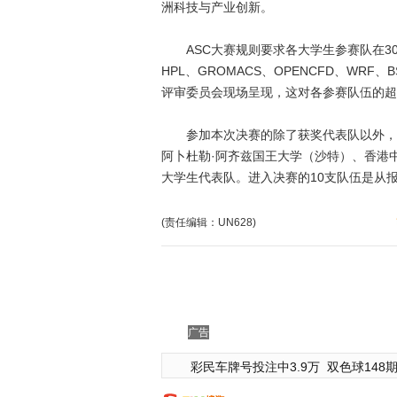
洲科技与产业创新。
ASC大赛规则要求各大学生参赛队在30
HPL、GROMACS、OPENCFD、WR
评审委员会现场呈现，这对各参赛队伍的超
参加本次决赛的除了获奖代表队以外，还
阿卜杜勒·阿齐兹国王大学（沙特）、香港
大学生代表队。进入决赛的10支队伍是从
(责任编辑：UN628)
广告
彩民车牌号投注中3.9万
双色球148期