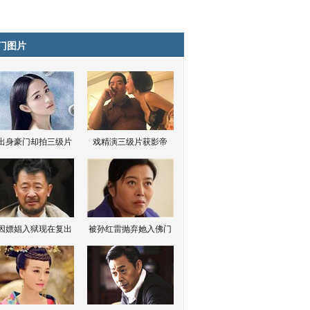
门图片
出身豪门却拍三级片
戏精演三级片获影帝
因嫖娼入狱现在复出
被孙红雷抛弃她入佛门