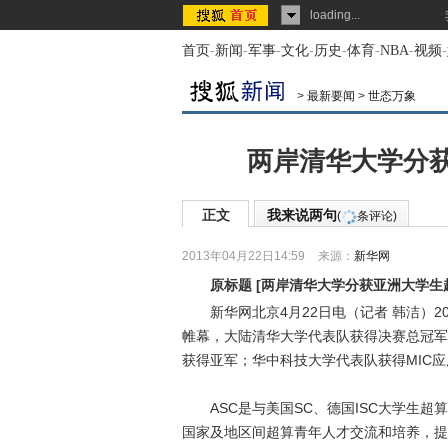
loading...
首页
-
新闻
-
军事
-
文化
-
历史
-
体育
-
NBA
-
视频
-
>
最新要闻
>
世态万象
两岸清华大学分
正文
我来说两句
(
条评论)
2013年04月22日14:59
来源：
新华网
原标题
[
两岸清华大学分获亚洲大学生
新华网北京4月22日电（记者 韩洁）20
帷幕，大陆清华大学代表队获得决赛总冠军
获得亚军；华中科技大学代表队获得MIC
ASC是与美国SC、德国ISC大学生超
国家及地区间超算青年人才交流和培养，提