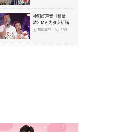
冲刺好声音《相信
爱》MV 为雅安祈福
580,627
180