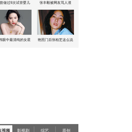
曾做过9次试管婴儿
张丰毅被网友骂人渣
伟眼中最清纯的女星
艳照门后张柏芝这么说
点视频
影视剧
综艺
原创