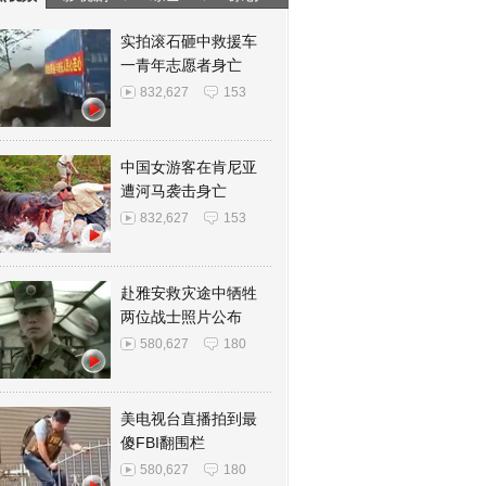
实拍滚石砸中救援车
一青年志愿者身亡
832,627
153
中国女游客在肯尼亚
遭河马袭击身亡
832,627
153
赴雅安救灾途中牺牲
两位战士照片公布
580,627
180
美电视台直播拍到最
傻FBI翻围栏
580,627
180