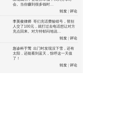
会。当你赚到很多钱时…
转发
|
评论
李英俊律师
哥们充话费输错号，替别
人交了100元，就打过去电话想让对方
充点回来。对方特郁闷地说…
转发
|
评论
急诊科于莺
出门时发现没下雪，还有
太阳，还能看到蓝天，惊呼这一天值
了！
转发
|
评论