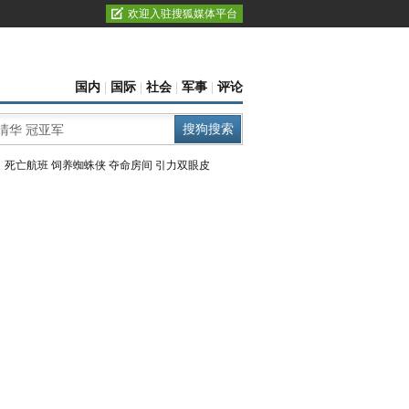
欢迎入驻搜狐媒体平台
国内
|
国际
|
社会
|
军事
|
评论
：
死亡航班
饲养蜘蛛侠
夺命房间
引力双眼皮