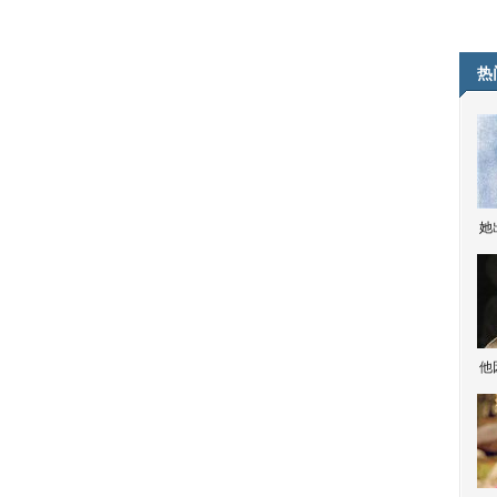
热
她
他