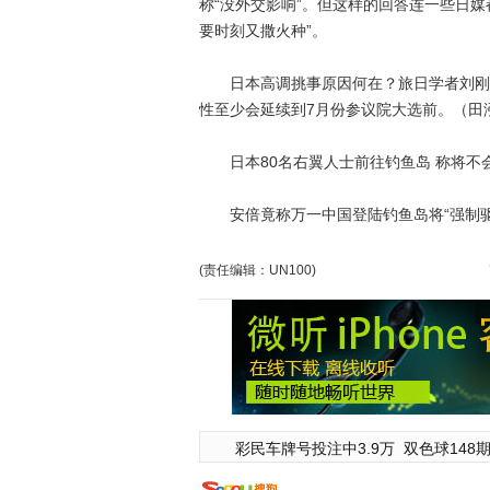
称“没外交影响”。但这样的回答连一些日
要时刻又撒火种”。
日本高调挑事原因何在？旅日学者刘刚说，
性至少会延续到7月份参议院大选前。（田泓 刘
日本80名右翼人士前往钓鱼岛 称将不
安倍竟称万一中国登陆钓鱼岛将“强制驱逐”
(责任编辑：UN100)
彩民车牌号投注中3.9万
双色球148期