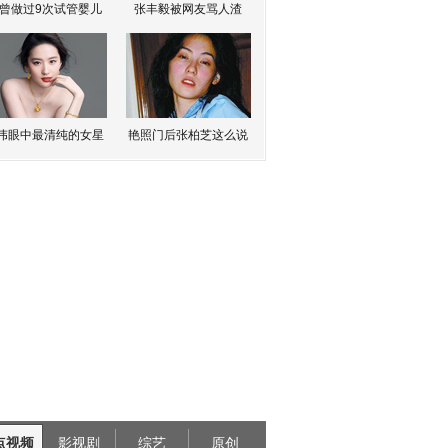
曾做过9次试管婴儿
张丰毅被网友骂人渣
伟眼中最清纯的女星
艳照门后张柏芝这么说
点视频
影视剧
综艺
原创