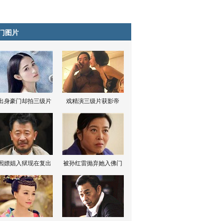
门图片
出身豪门却拍三级片
戏精演三级片获影帝
因嫖娼入狱现在复出
被孙红雷抛弃她入佛门