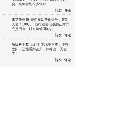
会。当你赚到很多钱时…
转发
|
评论
李英俊律师
哥们充话费输错号，替别
人交了100元，就打过去电话想让对方
充点回来。对方特郁闷地说…
转发
|
评论
急诊科于莺
出门时发现没下雪，还有
太阳，还能看到蓝天，惊呼这一天值
了！
转发
|
评论