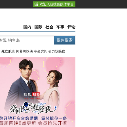
欢迎入驻搜狐媒体平台
国内
|
国际
|
社会
|
军事
|
评论
：
死亡航班
饲养蜘蛛侠
夺命房间
引力双眼皮