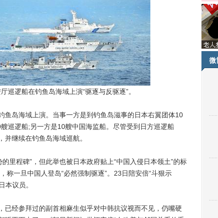
微
厅巡逻船在钓鱼岛海域上演“驱逐与反驱逐”。
鱼岛海域上演。当事一方是到钓鱼岛滋事的日本右翼团体10
艘巡逻船;另一方是10艘中国海监船。尽管受到日方巡逻船
离，并继续在钓鱼岛海域巡航。
里程碑”，但此举也被日本政府贴上“中国入侵日本领土”的标
称一旦中国人登岛“必然强制驱逐”。23日陪安倍“斗狠示
名日本议员。
，已经参拜过的副首相麻生似乎对中韩抗议视而不见，仍嘴硬