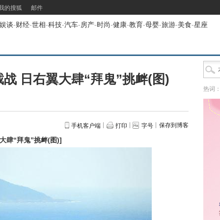
我的搜狐
邮件
娱谈
-
财经
-
世相
-
科技
-
汽车
-
房产
-
时尚
-
健康
-
教育
-
母婴
-
旅游
-
美食
-
星座
战 日右翼大肆“拜鬼”挑衅(图)
热词
保存到博客
手机客户端
打印
字号
肆“拜鬼”挑衅(图)
]