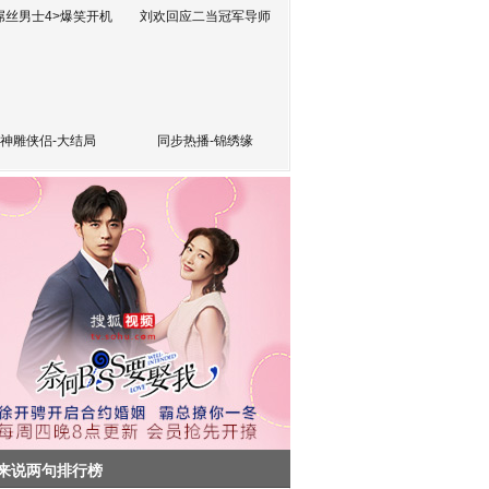
屌丝男士4>爆笑开机
刘欢回应二当冠军导师
神雕侠侣-大结局
同步热播-锦绣缘
来说两句排行榜