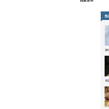
我要发布
热
她
他