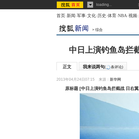
loading...
首页
-
新闻
-
军事
-
文化
-
历史
-
体育
-
NBA
-
视频
-
>
综合
中日上演钓鱼岛拦截
正文
我来说两句
(
条评论)
2013年04月24日07:15
来源：
新华网
原标题
[
中日上演钓鱼岛拦截战 日右翼大