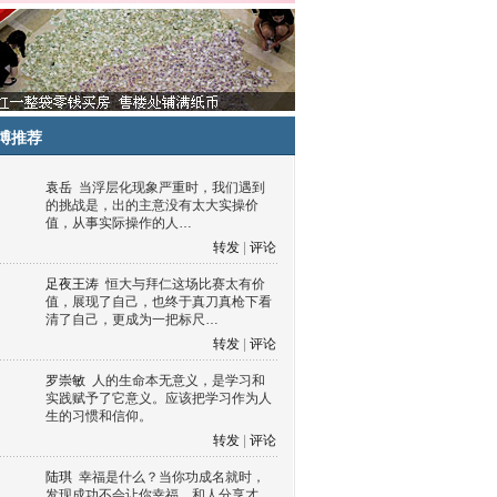
博推荐
袁岳
当浮层化现象严重时，我们遇到
的挑战是，出的主意没有太大实操价
值，从事实际操作的人…
转发
|
评论
足夜王涛
恒大与拜仁这场比赛太有价
值，展现了自己，也终于真刀真枪下看
清了自己，更成为一把标尺…
转发
|
评论
罗崇敏
人的生命本无意义，是学习和
实践赋予了它意义。应该把学习作为人
生的习惯和信仰。
转发
|
评论
陆琪
幸福是什么？当你功成名就时，
发现成功不会让你幸福，和人分享才