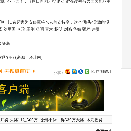
媒都听不下去了，《朝日新闻》批评安倍“在改善与邻国关系的重
以右起家为安倍赢得76%的支持率，这个“甜头”导致的惯
军国 李珍 王刚 杨明 青木 杨明 刘畅 华婧 甄翔 卢昊）
会登岛
(图) (来源：环球网)
[保存到博客]
分享：
开奖:头奖11注666万
徐州小伙中得639万大奖
体彩摇奖