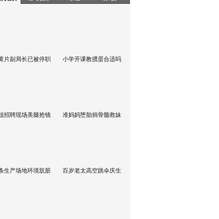
黄片副局长已被停职
小学开课教掼蛋合适吗
姐招聘现场美腿抢镜
准妈妈堕胎捐骨髓救妹
条生产场地环境肮脏
百岁老太高空跳伞庆生