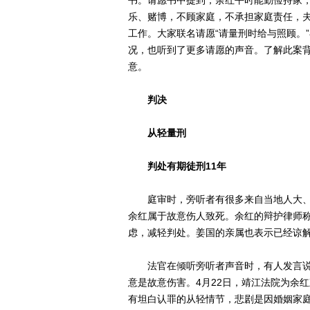
书。请愿书中提到，余红平时能勤俭持家
乐、赌博，不顾家庭，不承担家庭责任，夫
工作。大家联名请愿“请量刑时给与照顾。
况，也听到了更多请愿的声音。了解此案
意。
判决
从轻量刑
判处有期徒刑11年
庭审时，旁听者有很多来自当地人大、
余红属于故意伤人致死。余红的辩护律师
虑，减轻判处。姜国的亲属也表示已经谅
法官在倾听旁听者声音时，有人发言说
意是故意伤害。4月22日，靖江法院为余
有坦白认罪的从轻情节，悲剧是因婚姻家