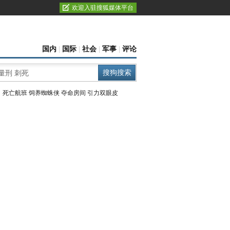
欢迎入驻搜狐媒体平台
国内
|
国际
|
社会
|
军事
|
评论
：
死亡航班
饲养蜘蛛侠
夺命房间
引力双眼皮