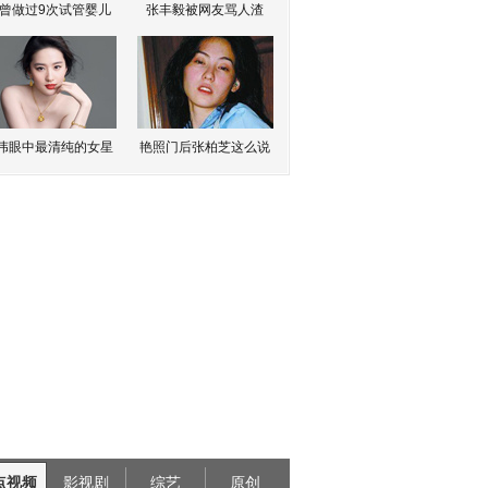
曾做过9次试管婴儿
张丰毅被网友骂人渣
伟眼中最清纯的女星
艳照门后张柏芝这么说
点视频
影视剧
综艺
原创