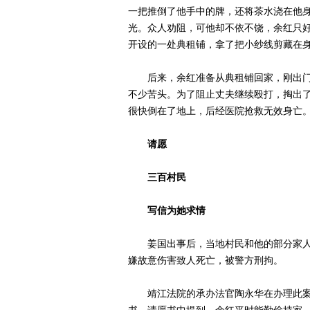
一把推倒了他手中的牌，还将茶水浇在他
光。众人劝阻，可他却不依不饶，余红只
开设的一处典租铺，拿了把小纱线剪藏在
后来，余红准备从典租铺回家，刚出门
不少苦头。为了阻止丈夫继续殴打，掏出了
很快倒在了地上，后经医院抢救无效身亡
请愿
三百村民
写信为她求情
姜国出事后，当地村民和他的部分家人
嫌故意伤害致人死亡，被警方刑拘。
靖江法院的承办法官陶永华在办理此案后