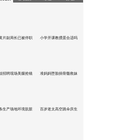
黄片副局长已被停职
小学开课教掼蛋合适吗
姐招聘现场美腿抢镜
准妈妈堕胎捐骨髓救妹
条生产场地环境肮脏
百岁老太高空跳伞庆生