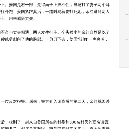
身上。姜国是村干部，觉得面子上挂不住，当场打了妻子两个耳
好往外跑，姜国紧跟其后，一路叫骂着要打死她，余红逃到两人
身上，用来威慑丈夫。
不久与丈夫相遇，两人发生打斗。个头矮小的余红自然是吃了
纱线剪刺向了他的胸部。一剪刀下去，姜国“哎哟”一声尖叫，
。
一度反对报警。后来，警方介入调查后的第二天，余红就因涉
，收到了一封来自姜国所在的村委和300名村民的联名请愿