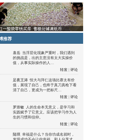
博推荐
袁岳
当浮层化现象严重时，我们遇到
的挑战是，出的主意没有太大实操价
值，从事实际操作的人…
转发
|
评论
足夜王涛
恒大与拜仁这场比赛太有价
值，展现了自己，也终于真刀真枪下看
清了自己，更成为一把标尺…
转发
|
评论
罗崇敏
人的生命本无意义，是学习和
实践赋予了它意义。应该把学习作为人
生的习惯和信仰。
转发
|
评论
陆琪
幸福是什么？当你功成名就时，
发现成功不会让你幸福，和人分享才