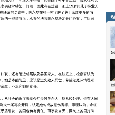
，照顾儿子，邻居关系和谐，而姜国平时不务正业，喜欢吃喝玩
妻俩经常吵架、打闹，因此存在过错，加上19岁的儿子待业无
”在随后的走访中，陶永华在柏一村了解了关于余红更多的情
热
背后的一些情节后，承办的法官陶永华决定开门办案，广听民
她
妇联，还有附近邻居以及姜国家人。在法庭上，检察官认为，
称，她是本能防卫，应该是过失致人死亡，希望法庭从情理考
他
解余红，不追究她的责任。
，从社会的角度来看余红是过失杀人，应从轻处理。也有人同
红刺夫一案再次开庭，认定她构成故意伤害罪。审理认为，余红
庭矛盾引发，姜国也负有责任。而事发当天，因制止姜国打牌，