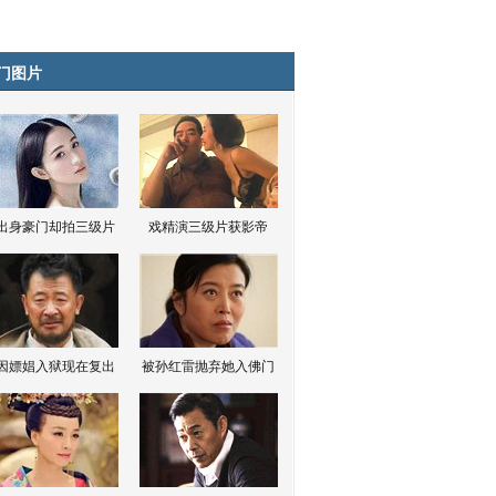
门图片
出身豪门却拍三级片
戏精演三级片获影帝
因嫖娼入狱现在复出
被孙红雷抛弃她入佛门