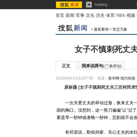
loading...
首页
-
新闻
-
军事
-
文化
-
历史
-
体育
-
NBA
-
视频
-
>
最新要闻
>
世态万象
女子不慎刺死丈夫
正文
我来说两句
(
条评论)
2013年04月24日07:50
来源：
新华网-现代快报
原标题
[
女子不慎刺死丈夫三百村民求
一次关爱丈夫的举动过激，换来丈夫一
国的胸口。没想到，这一剪刀偏偏“让”过
要是早一秒钟或者晚一秒钟，悲剧就不会
有邻居说，勤俭持家、关心丈夫的余红