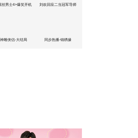
屌丝男士4>爆笑开机
刘欢回应二当冠军导师
神雕侠侣-大结局
同步热播-锦绣缘