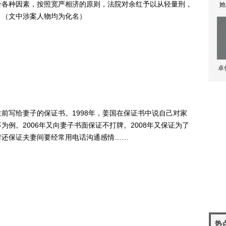
合各种因素，按照宽严相济的原则，法院对余红予以从轻量刑，
她
。（文中涉案人物均为化名）
卓
写给妻子的保证书。1998年，姜国在保证书中说自己对家
例。2006年又向妻子书面保证不打牌。2008年又保证为了
时还保证夫妻间要经常用电话沟通感情……
热