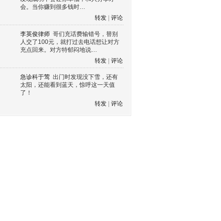
会。当你赚到很多钱时…
转发
|
评论
李英俊律师
哥们充话费输错号，替别
人交了100元，就打过去电话想让对方
充点回来。对方特郁闷地说…
转发
|
评论
急诊科于莺
出门时发现没下雪，还有
太阳，还能看到蓝天，惊呼这一天值
了！
转发
|
评论