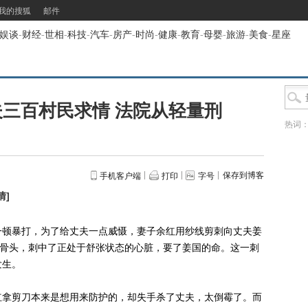
我的搜狐
邮件
娱谈
-
财经
-
世相
-
科技
-
汽车
-
房产
-
时尚
-
健康
-
教育
-
母婴
-
旅游
-
美食
-
星座
三百村民求情 法院从轻量刑
热词
保存到博客
手机客户端
打印
字号
情
]
顿暴打，为了给丈夫一点威慑，妻子余红用纱线剪刺向丈夫姜
了骨头，刺中了正处于舒张状态的心脏，要了姜国的命。这一刺
发生。
拿剪刀本来是想用来防护的，却失手杀了丈夫，太倒霉了。而