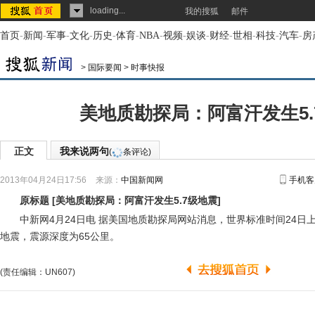
loading...
我的搜狐
邮件
首页
-
新闻
-
军事
-
文化
-
历史
-
体育
-
NBA
-
视频
-
娱谈
-
财经
-
世相
-
科技
-
汽车
-
房
>
国际要闻
>
时事快报
美地质勘探局：阿富汗发生5.
正文
我来说两句
(
条评论)
2013年04月24日17:56
来源：
中国新闻网
手机客
原标题
[
美地质勘探局：阿富汗发生5.7级地震
]
中新网4月24日电 据美国地质勘探局网站消息，世界标准时间24日上午
地震，震源深度为65公里。
(责任编辑：UN607)