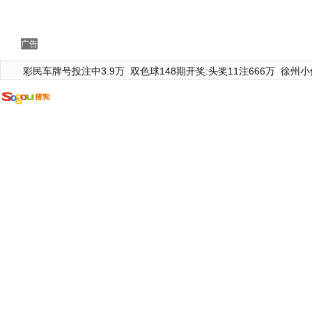
广告
彩民车牌号投注中3.9万
双色球148期开奖:头奖11注666万
徐州小