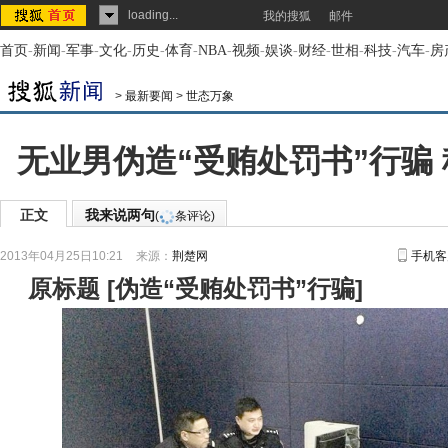
loading...
我的搜狐
邮件
首页
-
新闻
-
军事
-
文化
-
历史
-
体育
-
NBA
-
视频
-
娱谈
-
财经
-
世相
-
科技
-
汽车
-
房
>
最新要闻
>
世态万象
无业男伪造“受贿处罚书”行骗 
正文
我来说两句
(
条评论)
2013年04月25日10:21
来源：
荆楚网
手机客
原标题
[
伪造“受贿处罚书”行骗
]