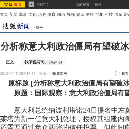
loading...
我的搜狐
邮件
首页
-
新闻
-
军事
-
文化
-
历史
-
体育
-
NBA
-
视频
-
娱谈
-
财经
-
世相
-
科技
-
汽车
-
房
>
综合
分析称意大利政治僵局有望破冰
正文
我来说两句
(
条评论)
2013年04月25日13:32
来源：
中国新闻网
手机客
原标题
[
分析称意大利政治僵局有望破冰
原题：国际观察：意大利政治僵局有
意大利总统纳波利塔诺24日提名中左翼
莱塔为新一任意大利总理，授权其组建内
还需要通过参众两院的信任投票，但此间