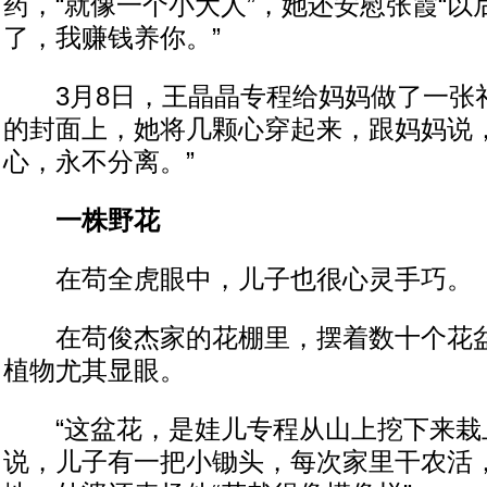
药，“就像一个小大人”，她还安慰张霞“
了，我赚钱养你。”
3月8日，王晶晶专程给妈妈做了一张
的封面上，她将几颗心穿起来，跟妈妈说，
心，永不分离。”
一株野花
在苟全虎眼中，儿子也很心灵手巧。
在苟俊杰家的花棚里，摆着数十个花盆
植物尤其显眼。
“这盆花，是娃儿专程从山上挖下来栽上
说，儿子有一把小锄头，每次家里干农活