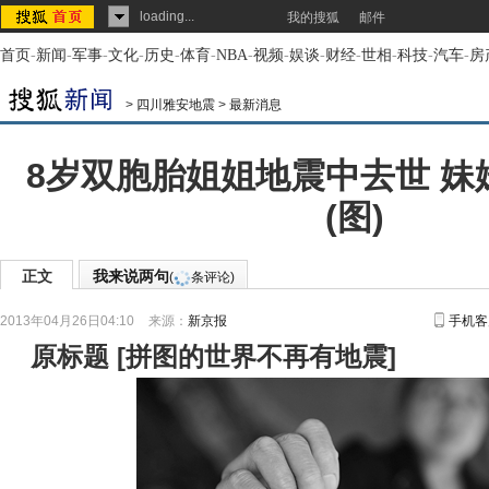
loading...
我的搜狐
邮件
首页
-
新闻
-
军事
-
文化
-
历史
-
体育
-
NBA
-
视频
-
娱谈
-
财经
-
世相
-
科技
-
汽车
-
房
>
四川雅安地震
>
最新消息
8岁双胞胎姐姐地震中去世 妹
(图)
正文
我来说两句
(
条评论)
2013年04月26日04:10
来源：
新京报
手机客
原标题
[
拼图的世界不再有地震
]