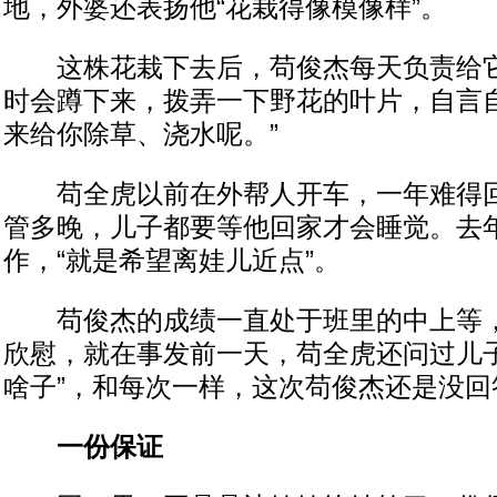
地，外婆还表扬他“花栽得像模像样”。
这株花栽下去后，苟俊杰每天负责给它
时会蹲下来，拨弄一下野花的叶片，自言自
来给你除草、浇水呢。”
苟全虎以前在外帮人开车，一年难得回
管多晚，儿子都要等他回家才会睡觉。去
作，“就是希望离娃儿近点”。
苟俊杰的成绩一直处于班里的中上等，
欣慰，就在事发前一天，苟全虎还问过儿子
啥子”，和每次一样，这次苟俊杰还是没回
一份保证