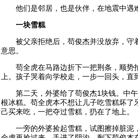
他们是邻居，也是伙伴，在地震中遇
一块雪糕
被父亲拒绝后，苟俊杰并没放弃，守着
意思。
苟全虎在马路边折下一把荆条，顺势拍
上。孩子哭着向学校走，一步一回头，直
第二天，外婆给了苟俊杰1块钱。中午
根冰糕。苟全虎本不想让儿子吃雪糕坏了
己买来吃，一把夺过雪糕，扔在了地上。
一旁的外婆捡起雪糕，试图擦掉脏泥，
全虎再抢过来，丢进了阴沟，剩下苟俊杰