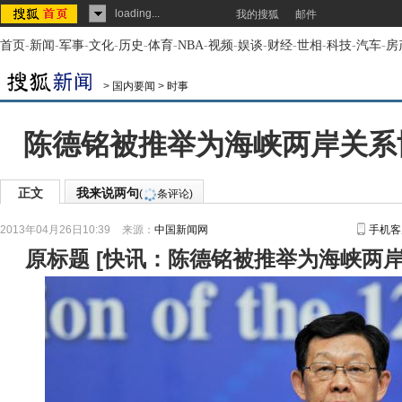
loading...
我的搜狐
邮件
首页
-
新闻
-
军事
-
文化
-
历史
-
体育
-
NBA
-
视频
-
娱谈
-
财经
-
世相
-
科技
-
汽车
-
房
>
国内要闻
>
时事
陈德铭被推举为海峡两岸关系协
正文
我来说两句
(
条评论)
2013年04月26日10:39
来源：
中国新闻网
手机客
原标题
[
快讯：陈德铭被推举为海峡两岸