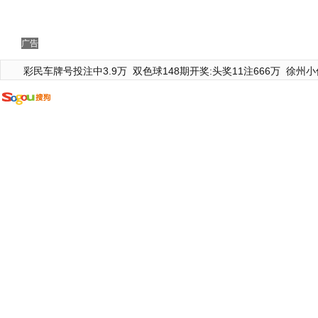
广告
彩民车牌号投注中3.9万
双色球148期开奖:头奖11注666万
徐州小