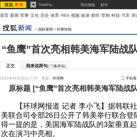
loading...
我的搜狐
邮件
首页
-
新闻
-
军事
-
文化
-
历史
-
体育
-
NBA
-
视频
-
娱谈
-
财经
-
世相
-
科技
-
汽车
-
房
>
国际要闻
>
时事快报
“鱼鹰”首次亮相韩美海军陆战
正文
我来说两句
(
条评论)
2013年04月26日17:59
来源：
环球网
手机客
原标题
[
“鱼鹰”首次亮相韩美海军陆战
【环球网报道 记者 李小飞】据韩联社4
美联合司令部26日公开了韩美举行联合登
得一提的是，美国海军陆战队的3架垂直起
次在演习中亮相。