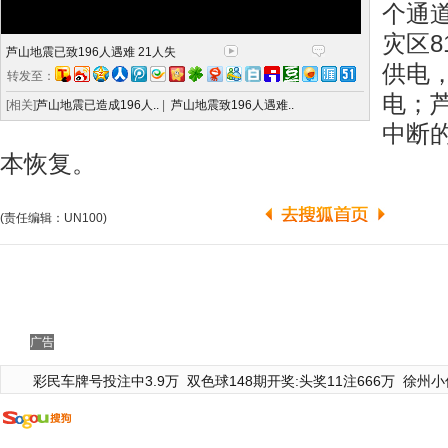
个通
灾区
芦山地震已致196人遇难 21人失
供电，
转发至：
电；
[相关]
芦山地震已造成196人..
|
芦山地震致196人遇难..
中断
本恢复。
(责任编辑：UN100)
广告
彩民车牌号投注中3.9万
双色球148期开奖:头奖11注666万
徐州小