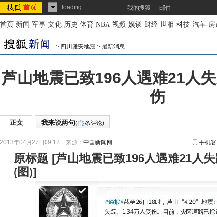
loading...
我的搜狐
邮件
首页
-
新闻
-
军事
-
文化
-
历史
-
体育
-
NBA
-
视频
-
娱谈
-
财经
-
世相
-
科技
-
汽车
-
房
>
四川雅安地震
>
最新消息
芦山地震已致196人遇难21人失踪
伤
正文
我来说两句
(
条评论)
2013年04月27日09:12
来源：
中国新闻网
手机客
原标题
[
芦山地震已致196人遇难21人失踪
(图)
]