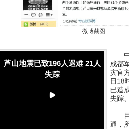
微博截图
中新
芦山地震已致196人遇难 21人
成都
灾官
失踪
日18
已造成
失踪、
目前
通，