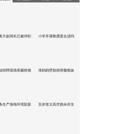
黄片副局长已被停职
小学开课教掼蛋合适吗
姐招聘现场美腿抢镜
准妈妈堕胎捐骨髓救妹
条生产场地环境肮脏
百岁老太高空跳伞庆生