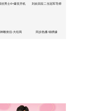
屌丝男士4>爆笑开机
刘欢回应二当冠军导师
神雕侠侣-大结局
同步热播-锦绣缘