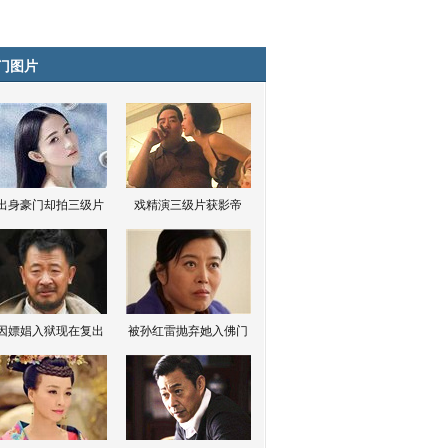
门图片
出身豪门却拍三级片
戏精演三级片获影帝
因嫖娼入狱现在复出
被孙红雷抛弃她入佛门