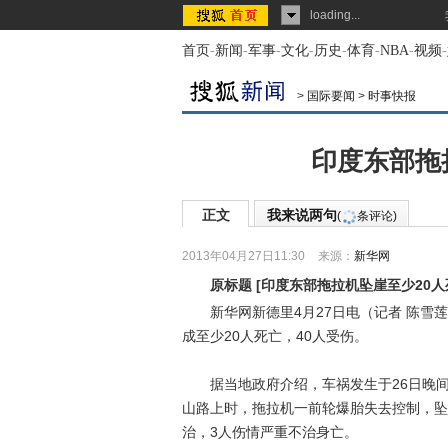
loading...
首页
-
新闻
-
军事
-
文化
-
历史
-
体育
-
NBA
-
视频
-
>
国际要闻
>
时事快报
印度东部拖
正文
我来说两句
(
条评论)
2013年04月27日11:30
来源：
新华网
原标题
[
印度东部拖拉机坠崖至少20人
新华网新德里4月27日电（记者 陈雪莲
成至少20人死亡，40人受伤。
据当地政府介绍，车祸发生于26日晚间
山路上时，拖拉机一前轮爆胎失去控制，坠
治，3人伤情严重不治身亡。