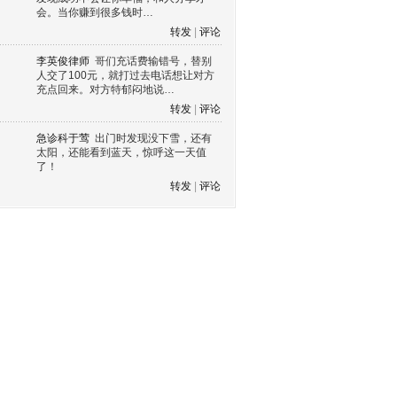
会。当你赚到很多钱时…
转发
|
评论
李英俊律师
哥们充话费输错号，替别
人交了100元，就打过去电话想让对方
充点回来。对方特郁闷地说…
转发
|
评论
急诊科于莺
出门时发现没下雪，还有
太阳，还能看到蓝天，惊呼这一天值
了！
转发
|
评论