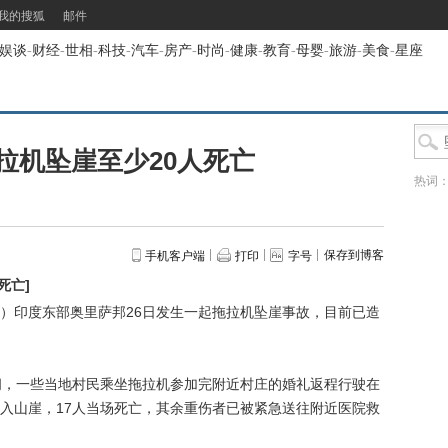
我的搜狐
邮件
娱谈
-
财经
-
世相
-
科技
-
汽车
-
房产
-
时尚
-
健康
-
教育
-
母婴
-
旅游
-
美食
-
星座
拉机坠崖至少20人死亡
热词
保存到博客
手机客户端
打印
字号
死亡
]
）印度东部奥里萨邦26日发生一起拖拉机坠崖事故，目前已造
，一些当地村民乘坐拖拉机参加完附近村庄的婚礼返程行驶在
入山崖，17人当场死亡，其余重伤者已被紧急送往附近医院救