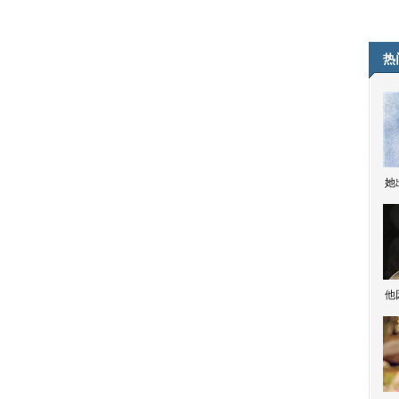
热
她
他