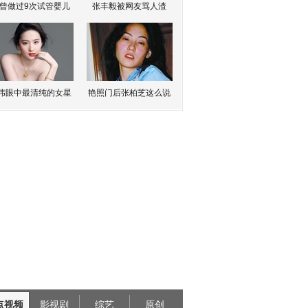
曾做过9次试管婴儿
张丰毅被网友骂人渣
伟眼中最清纯的女星
艳照门后张柏芝这么说
点视频
影视剧
综艺
原创