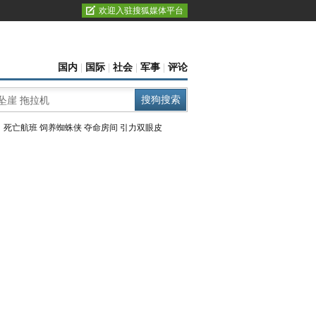
欢迎入驻搜狐媒体平台
国内
|
国际
|
社会
|
军事
|
评论
：
死亡航班
饲养蜘蛛侠
夺命房间
引力双眼皮