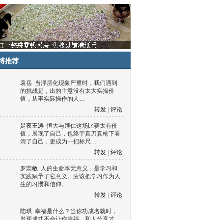
博推荐
袁岳
当浮层化现象严重时，我们遇到
的挑战是，出的主意没有太大实操价
值，从事实际操作的人…
转发
|
评论
足夜王涛
恒大与拜仁这场比赛太有价
值，展现了自己，也终于真刀真枪下看
清了自己，更成为一把标尺…
转发
|
评论
罗崇敏
人的生命本无意义，是学习和
实践赋予了它意义。应该把学习作为人
生的习惯和信仰。
转发
|
评论
陆琪
幸福是什么？当你功成名就时，
发现成功不会让你幸福，和人分享才