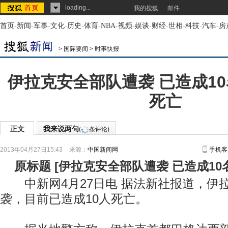
loading...
我的搜狐
邮件
首页
-
新闻
-
军事
-
文化
-
历史
-
体育
-
NBA
-
视频
-
娱谈
-
财经
-
世相
-
科技
-
汽车
-
房
>
国际要闻
>
时事快报
伊拉克安全部队遭袭 已造成1
死亡
正文
我来说两句
(
条评论)
2013年04月27日15:43
来源：
中国新闻网
手机客
原标题
[
伊拉克安全部队遭袭 已造成1
中新网4月27日电 据法新社报道，伊拉
袭，目前已造成10人死亡。