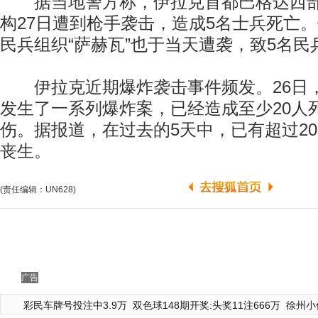
据当地警方称，伊拉克首都巴格达西部
构27日遭到枪手袭击，造成5名士兵死亡
民兵组织“萨赫瓦”也于当天遭袭，致5名民
伊拉克近期爆炸袭击事件频发。26日
发生了一系列爆炸案，已经造成至少20人
伤。据报道，在过去的5天中，已有超过2
丧生。
(责任编辑：UN628)
广告
彩民车牌号投注中3.9万
双色球148期开奖:头奖11注666万
徐州小