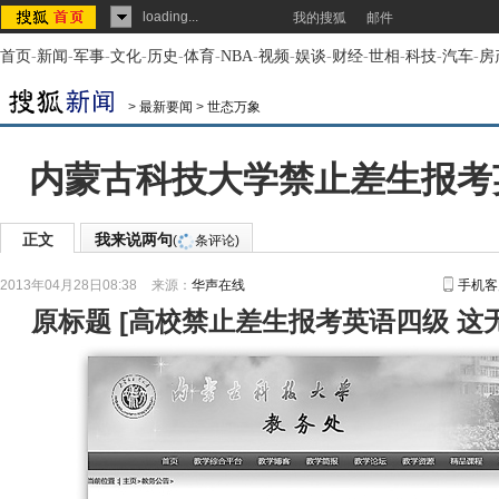
loading...
我的搜狐
邮件
首页
-
新闻
-
军事
-
文化
-
历史
-
体育
-
NBA
-
视频
-
娱谈
-
财经
-
世相
-
科技
-
汽车
-
房
>
最新要闻
>
世态万象
内蒙古科技大学禁止差生报考英
正文
我来说两句
(
条评论)
2013年04月28日08:38
来源：
华声在线
手机客
原标题
[
高校禁止差生报考英语四级 这无