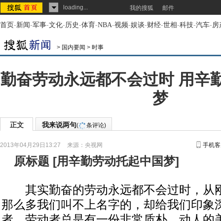
loading...
我的搜狐
邮件
首页
-
新闻
-
军事
-
文化
-
历史
-
体育
-
NBA
-
视频
-
娱谈
-
财经
-
世相
-
科技
-
汽车
-
房
>
国内要闻
>
时事
勤奋劳动永远都不会过时 用辛
梦
正文
我来说两句
(
条评论)
2013年04月29日13:27
来源：
央视网
手机客
原标题
[
用辛勤劳动托起中国梦
]
其实勤奋的劳动永远都不会过时，从刚
那么多我们叫不上名字的，却给我们印象
者，劳动者总是有一份非常质朴、动人的