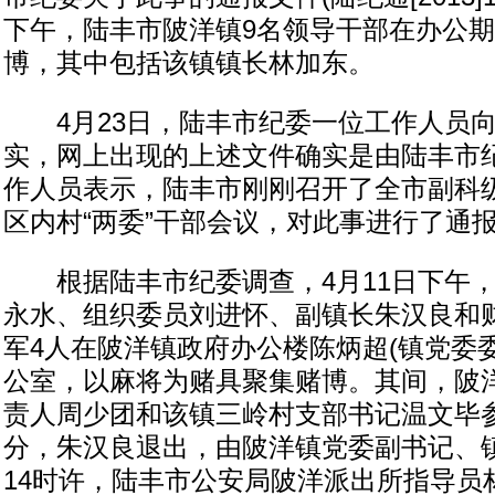
下午，陆丰市陂洋镇9名领导干部在办公
博，其中包括该镇镇长林加东。
4月23日，陆丰市纪委一位工作人员向
实，网上出现的上述文件确实是由陆丰市
作人员表示，陆丰市刚刚召开了全市副科
区内村“两委”干部会议，对此事进行了通
根据陆丰市纪委调查，4月11日下午，
永水、组织委员刘进怀、副镇长朱汉良和
军4人在陂洋镇政府办公楼陈炳超(镇党委
公室，以麻将为赌具聚集赌博。其间，陂
责人周少团和该镇三岭村支部书记温文毕参
分，朱汉良退出，由陂洋镇党委副书记、
14时许，陆丰市公安局陂洋派出所指导员