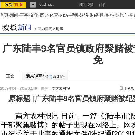
loading...
我的搜狐
邮件
首页
-
新闻
-
军事
-
文化
-
历史
-
体育
-
NBA
-
视频
-
娱谈
-
财经
-
世相
-
科技
-
汽车
-
房
>
国内要闻
>
时事
广东陆丰9名官员镇政府聚赌被
免
正文
我来说两句
(
条评论)
2013年04月30日02:49
来源：
南方农村报
手机客
原标题
[
广东陆丰9名官员镇府聚赌被纪
南方农村报讯 日前，一篇《(陆丰市)
干部聚集赌博》的帖子出现在网络上。网
市纪委关于此事的通报文件(陆纪通[2013]1