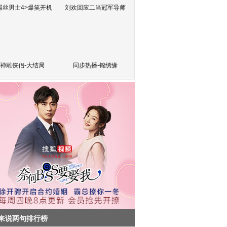
屌丝男士4>爆笑开机
刘欢回应二当冠军导师
神雕侠侣-大结局
同步热播-锦绣缘
来说两句排行榜