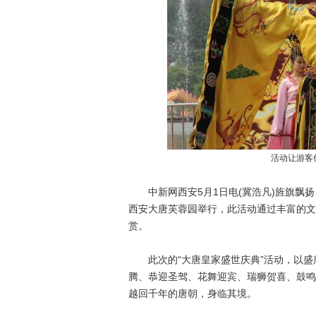
活动让游客
中新网西安5月1日电(冀浩凡)旌旗飘扬
西安大唐芙蓉园举行，此活动通过丰富的文
赏。
此次的“大唐皇家盛世庆典”活动，以盛
腾、恭迎圣驾、花舞迎宾、瑞狮贺喜、鼓鸣
越回千年的唐朝，身临其境。