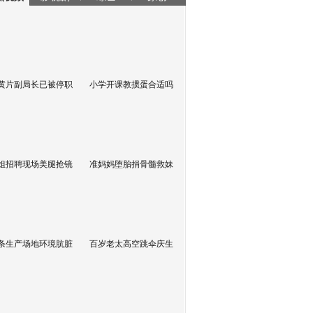
黄片副局长已被停职
小学开课教掼蛋合适吗
姐招聘现场美腿抢镜
准妈妈堕胎捐骨髓救妹
条生产场地环境肮脏
百岁老太高空跳伞庆生