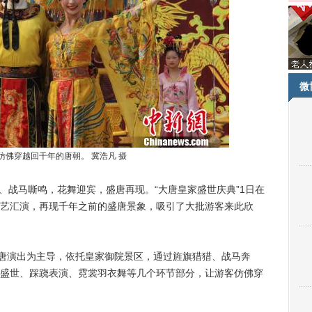
微
仿佛穿越回千年的唐朝。 冀浩凡 摄
、战马嘶鸣，花舞迎宾，盛唐再现。“大唐皇家盛世庆典”1日在
艺汇演，再现千年之前的盛唐景象，吸引了大批游客来此欣
唐演出为主导，依托皇家御院景区，通过旌旗猎猎、战马奔
盛世、踩跷表演、霓裳羽衣舞等几个环节部分，让游客仿佛穿