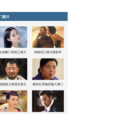
门图片
出身豪门却拍三级片
戏精演三级片获影帝
因嫖娼入狱现在复出
被孙红雷抛弃她入佛门