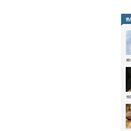
热
她
他