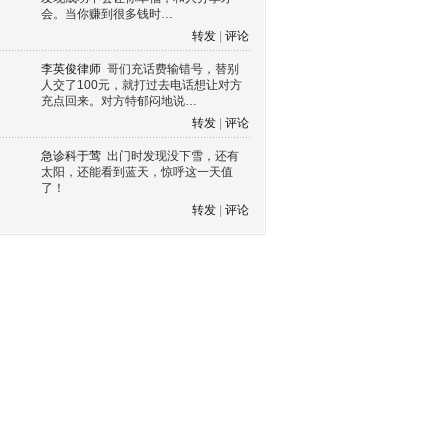
会。当你赚到很多钱时…
转发
|
评论
李英俊律师
哥们充话费输错号，替别
人交了100元，就打过去电话想让对方
充点回来。对方特郁闷地说…
转发
|
评论
急诊科于莺
出门时发现没下雪，还有
太阳，还能看到蓝天，惊呼这一天值
了！
转发
|
评论