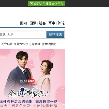
欢迎入驻搜狐媒体平台
国内
|
国际
|
社会
|
军事
|
评论
：
死亡航班
饲养蜘蛛侠
夺命房间
引力双眼皮