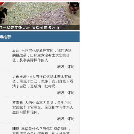
博推荐
袁岳
当浮层化现象严重时，我们遇到
的挑战是，出的主意没有太大实操价
值，从事实际操作的人…
转发
|
评论
足夜王涛
恒大与拜仁这场比赛太有价
值，展现了自己，也终于真刀真枪下看
清了自己，更成为一把标尺…
转发
|
评论
罗崇敏
人的生命本无意义，是学习和
实践赋予了它意义。应该把学习作为人
生的习惯和信仰。
转发
|
评论
陆琪
幸福是什么？当你功成名就时，
发现成功不会让你幸福，和人分享才