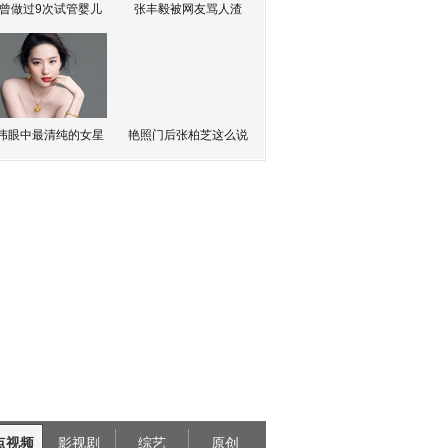
曾做过9次试管婴儿
张丰毅被网友骂人渣
伟眼中最清纯的女星
艳照门后张柏芝这么说
点视频
影视剧
综艺
原创