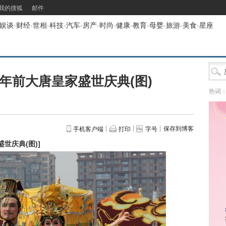
我的搜狐
邮件
娱谈
-
财经
-
世相
-
科技
-
汽车
-
房产
-
时尚
-
健康
-
教育
-
母婴
-
旅游
-
美食
-
星座
年前大唐皇家盛世庆典(图)
热词
保存到博客
手机客户端
打印
字号
世庆典(图)
]