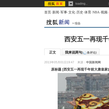
loading...
首页
-
新闻
-
军事
-
文化
-
历史
-
体育
-
NBA
-
视频
-
>
综合
西安五一再现千
正文
我来说两句
(
条评论)
2013年05月01日19:47
来源：
中国新闻网
原标题
[
西安五一再现千年前大唐皇家盛