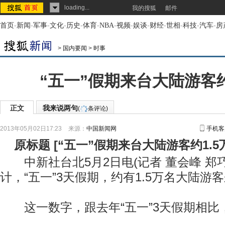
loading...
我的搜狐
邮件
首页
-
新闻
-
军事
-
文化
-
历史
-
体育
-
NBA
-
视频
-
娱谈
-
财经
-
世相
-
科技
-
汽车
-
房
>
国内要闻
>
时事
“五一”假期来台大陆游客约
正文
我来说两句
(
条评论)
2013年05月02日17:23
来源：
中国新闻网
手机客
原标题
[
“五一”假期来台大陆游客约1.5
中新社台北5月2日电(记者 董会峰 郑巧
计，“五一”3天假期，约有1.5万名大陆游
这一数字，跟去年“五一”3天假期相比，