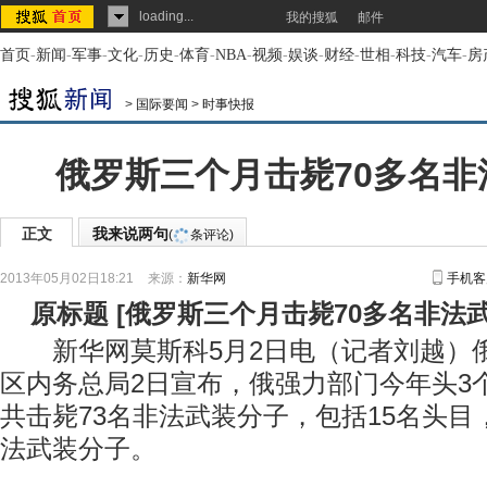
loading...
我的搜狐
邮件
首页
-
新闻
-
军事
-
文化
-
历史
-
体育
-
NBA
-
视频
-
娱谈
-
财经
-
世相
-
科技
-
汽车
-
房
>
国际要闻
>
时事快报
俄罗斯三个月击毙70多名非
正文
我来说两句
(
条评论)
2013年05月02日18:21
来源：
新华网
手机客
原标题
[
俄罗斯三个月击毙70多名非法
新华网莫斯科5月2日电（记者刘越）
区内务总局2日宣布，俄强力部门今年头3
共击毙73名非法武装分子，包括15名头目
法武装分子。