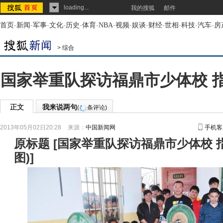
loading...
我的搜狐
邮件
首页
-
新闻
-
军事
-
文化
-
历史
-
体育
-
NBA
-
视频
-
娱谈
-
财经
-
世相
-
科技
-
汽车
-
房
>
综合
国家举重队探访福鼎市少体校 
正文
我来说两句
(
条评论)
2013年05月02日20:28
来源：
中国新闻网
手机客
原标题
[
国家举重队探访福鼎市少体校 
图)
]