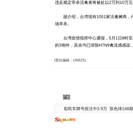
违反规定宰杀活禽者将被处以2万到10万
据介绍，台湾现有1051家活禽摊商，
场宰杀。
台湾疫情指挥中心通报，5月1日8时至5
的3例外，其余均已排除H7N9禽流感感染
(责任编辑：UN625)
广告
彩民车牌号投注中3.9万
双色球148期