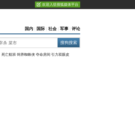
欢迎入驻搜狐媒体平台
国内
|
国际
|
社会
|
军事
|
评论
：
死亡航班
饲养蜘蛛侠
夺命房间
引力双眼皮