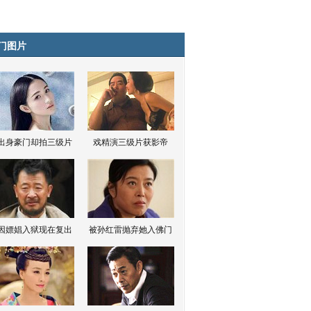
门图片
出身豪门却拍三级片
戏精演三级片获影帝
因嫖娼入狱现在复出
被孙红雷抛弃她入佛门