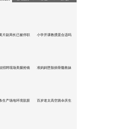
黄片副局长已被停职
小学开课教掼蛋合适吗
姐招聘现场美腿抢镜
准妈妈堕胎捐骨髓救妹
条生产场地环境肮脏
百岁老太高空跳伞庆生