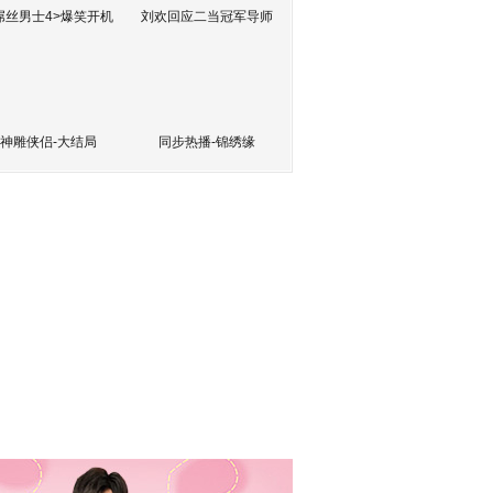
屌丝男士4>爆笑开机
刘欢回应二当冠军导师
神雕侠侣-大结局
同步热播-锦绣缘