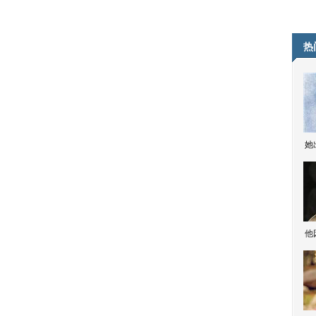
热
她
他