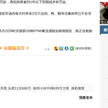
元罚款，再犯则将被判1年以下刑期或并科罚金。
传统市场内每天约宰杀3万只活鸡，鸭、鹅等活禽则早已不在市
微
月2日8时共接获20例H7N9禽流感疑似病例报告，除正在检验
。
[保存到博客]
分享：
开奖:头奖11注666万
徐州小伙中得639万大奖
体彩摇奖
我要发布