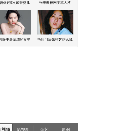
曾做过9次试管婴儿
张丰毅被网友骂人渣
伟眼中最清纯的女星
艳照门后张柏芝这么说
点视频
影视剧
综艺
原创