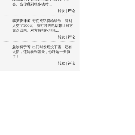
会。当你赚到很多钱时…
转发
|
评论
李英俊律师
哥们充话费输错号，替别
人交了100元，就打过去电话想让对方
充点回来。对方特郁闷地说…
转发
|
评论
急诊科于莺
出门时发现没下雪，还有
太阳，还能看到蓝天，惊呼这一天值
了！
转发
|
评论