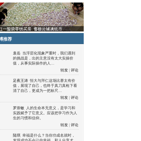
博推荐
袁岳
当浮层化现象严重时，我们遇到
的挑战是，出的主意没有太大实操价
值，从事实际操作的人…
转发
|
评论
足夜王涛
恒大与拜仁这场比赛太有价
值，展现了自己，也终于真刀真枪下看
清了自己，更成为一把标尺…
转发
|
评论
罗崇敏
人的生命本无意义，是学习和
实践赋予了它意义。应该把学习作为人
生的习惯和信仰。
转发
|
评论
陆琪
幸福是什么？当你功成名就时，
发现成功不会让你幸福，和人分享才