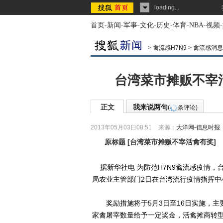
loading...
首页
-
新闻
-
军事
-
文化
-
历史
-
体育
-
NBA
-
视频
-
>
禽流感H7N9
>
禽流感消息
台湾菜市摊贩不宰活
正文
我来说两句
(
条评论)
2013年05月03日08:51
来源：
大洋网-信息时报
原标题
[
台湾菜市摊贩不宰活禽有奖
]
据新华社电 为防范H7N9禽流感疫情，台
局农业主管部门2日在台湾流行疫情指挥中
奖励措施将于5月3日至16日实施，主
家禽屠宰数量给予一定奖金，活禽摊商转型还