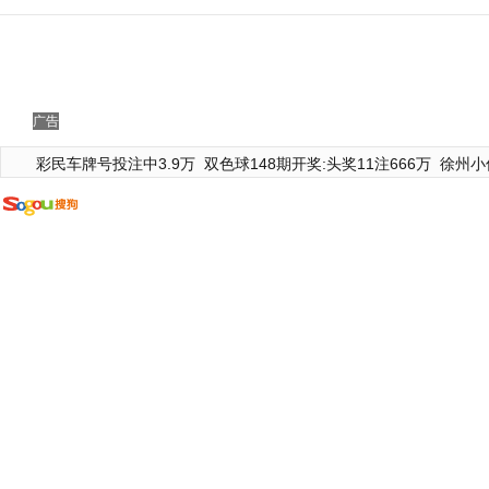
广告
彩民车牌号投注中3.9万
双色球148期开奖:头奖11注666万
徐州小