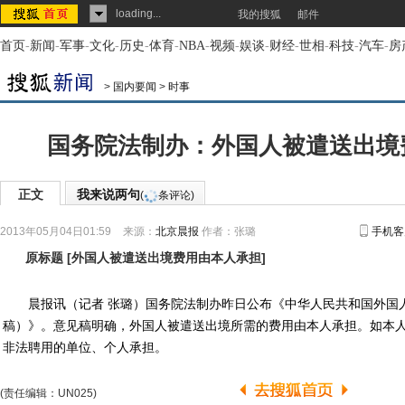
loading...
我的搜狐
邮件
首页
-
新闻
-
军事
-
文化
-
历史
-
体育
-
NBA
-
视频
-
娱谈
-
财经
-
世相
-
科技
-
汽车
-
房
>
国内要闻
>
时事
国务院法制办：外国人被遣送出境
正文
我来说两句
(
条评论)
2013年05月04日01:59
来源：
北京晨报
作者：张璐
手机客
原标题
[
外国人被遣送出境费用由本人承担
]
晨报讯（记者 张璐）国务院法制办昨日公布《中华人民共和国外国
稿）》。意见稿明确，外国人被遣送出境所需的费用由本人承担。如本
非法聘用的单位、个人承担。
(责任编辑：UN025)