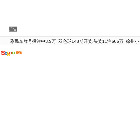
广告
彩民车牌号投注中3.9万
双色球148期开奖:头奖11注666万
徐州小