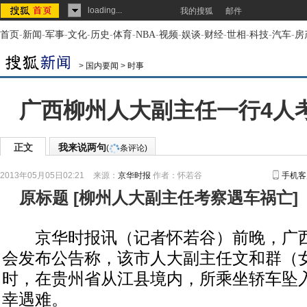
loading...
我的搜狐
邮件
首页
-
新闻
-
军事
-
文化
-
历史
-
体育
-
NBA
-
视频
-
娱谈
-
财经
-
世相
-
科技
-
汽车
-
房
>
国内要闻
>
时事
广西柳州人大副主任一行4人
正文
我来说两句
(
条评论)
2013年05月05日02:21
来源：
京华时报
作者：怀若谷
手机客
原标题
[
柳州人大副主任考察遇车祸亡
]
京华时报讯（记者怀若谷）前晚，广西
会发布公告称，该市人大副主任文和群（
时，在贵州省从江县境内，所乘坐轿车坠
幸遇难。