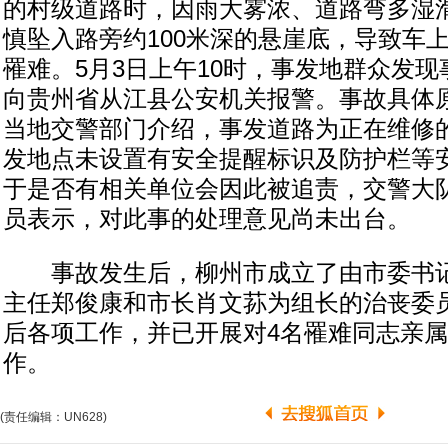
的村级道路时，因雨大雾浓、道路弯多湿
慎坠入路旁约100米深的悬崖底，导致车
罹难。5月3日上午10时，事发地群众发
向贵州省从江县公安机关报警。事故具体
当地交警部门介绍，事发道路为正在维修
发地点未设置有安全提醒标识及防护栏等
于是否有相关单位会因此被追责，交警大
员表示，对此事的处理意见尚未出台。
事故发生后，柳州市成立了由市委书记
主任郑俊康和市长肖文荪为组长的治丧委
后各项工作，并已开展对4名罹难同志亲
作。
(责任编辑：UN628)