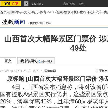
loading...
我的搜狐
邮件
首页
-
新闻
-
军事
-
文化
-
历史
-
体育
-
NBA
-
视频
-
娱谈
-
财经
-
世相
-
科技
-
汽车
-
房
>
国内要闻
>
时事
山西首次大幅降景区门票价 
49处
正文
我来说两句
(
条评论)
2013年05月05日14:13
来源：
中国新闻网
手机客
原标题
[
山西首次大幅降景区门票价 涉
4日，山西省发布消息称，将对该省所
国有控股A级景区实行优惠，这些景区景
20%，淡季优惠40%，且年满60周岁老