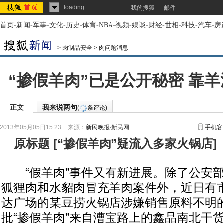
loading...
我的搜狐
邮件
首页
-
新闻
-
军事
-
文化
-
历史
-
体育
-
NBA
-
视频
-
娱谈
-
财经
-
世相
-
科技
-
汽车
-
房
>
肉制品安全
>
肉问题消息
“掺假羊肉”已是公开秘密 靠
正文
我来说两句
(
条评论)
2013年05月05日15:23
来源：
新民晚报·新民网
手机客
原标题
[
“掺假羊肉”疑流入多家火锅店
]
“假羊肉”事件又有新进展。除了公安部
狐狸肉和水貂肉冒充羊肉案件外，近日有
达广场的某豆捞火锅店涉嫌销售原料不明的
批“掺假羊肉”来自漕宝路上的鑫品南北干