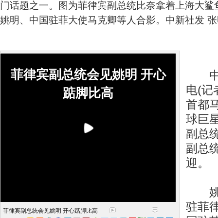
门话题之一。图为菲律宾副总统比奈拿着上海大鲨鱼
姚明、中国驻菲大使马克卿等人合影。中新社发 张
菲律宾副总统会见姚明 开心
中新
电(记
踮脚比高
首都
球巨
副总统
副总
迎。
姚明
驻菲
菲律宾副总统会见姚明 开心踮脚比高