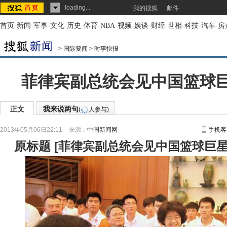
loading...
我的搜狐
邮件
首页
-
新闻
-
军事
-
文化
-
历史
-
体育
-
NBA
-
视频
-
娱谈
-
财经
-
世相
-
科技
-
汽车
-
房
>
国际要闻
>
时事快报
菲律宾副总统会见中国篮球巨
正文
我来说两句
(
人参与)
2013年05月06日22:11
来源：
中国新闻网
手机客
原标题
[
菲律宾副总统会见中国篮球巨星