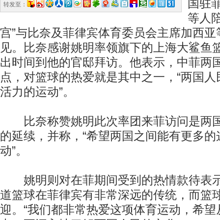
国驻
转发至：
等人
宫”与比奈及菲律宾体育委员会主席加西亚
见。比奈感谢姚明率领旗下的上海大鲨鱼
出时间到他的官邸拜访。他表示，中菲两
点，对篮球的热爱就是其中之一，“两国人
活力的运动”。
比奈称赞姚明此次率团来菲访问是两国
的延续，并称，“希望两国之间能有更多的
动”。
姚明则对在菲期间受到的热情款待表示
道篮球在菲律宾有非常深远的传统，而篮
迎。“我们都非常热爱这项体育运动，希望