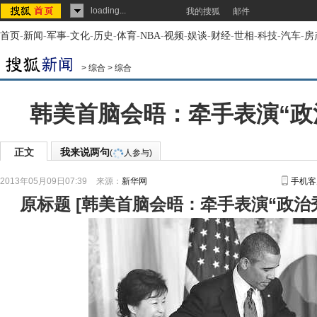
loading...
我的搜狐
邮件
首页
-
新闻
-
军事
-
文化
-
历史
-
体育
-
NBA
-
视频
-
娱谈
-
财经
-
世相
-
科技
-
汽车
-
房
>
综合
>
综合
韩美首脑会晤：牵手表演“政治
正文
我来说两句
(
人参与)
2013年05月09日07:39
来源：
新华网
手机客
原标题
[
韩美首脑会晤：牵手表演“政治秀