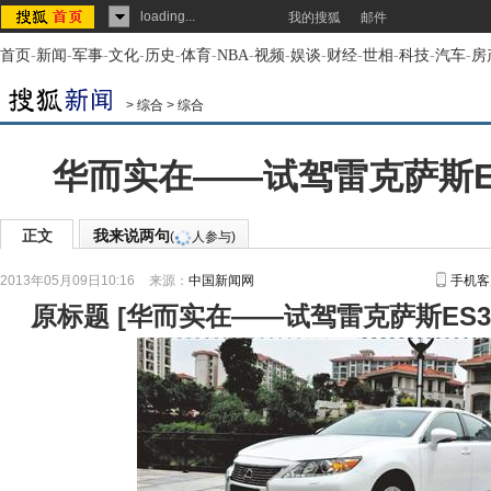
loading...
我的搜狐
邮件
首页
-
新闻
-
军事
-
文化
-
历史
-
体育
-
NBA
-
视频
-
娱谈
-
财经
-
世相
-
科技
-
汽车
-
房
>
综合
>
综合
华而实在——试驾雷克萨斯ES3
正文
我来说两句
(
人参与)
2013年05月09日10:16
来源：
中国新闻网
手机客
原标题
[
华而实在——试驾雷克萨斯ES30