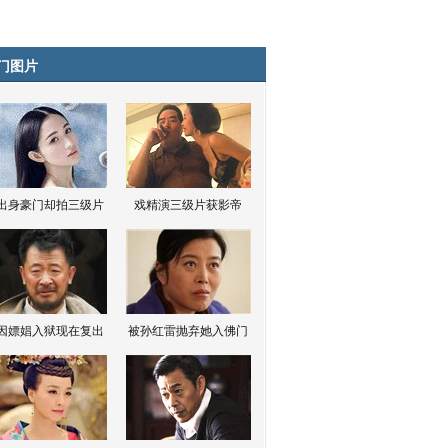
门图片
出身豪门却拍三级片
戏精演三级片获影帝
因嫖娼入狱现在复出
被孙红雷抛弃她入佛门