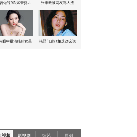
曾做过9次试管婴儿
张丰毅被网友骂人渣
伟眼中最清纯的女星
艳照门后张柏芝这么说
点视频
影视剧
综艺
原创