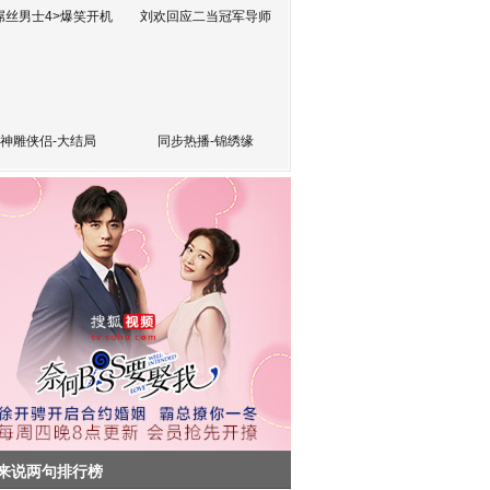
屌丝男士4>爆笑开机
刘欢回应二当冠军导师
神雕侠侣-大结局
同步热播-锦绣缘
来说两句排行榜