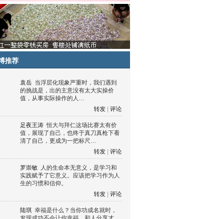
博推荐
袁岳
当浮层化现象严重时，我们遇到
的挑战是，出的主意没有太大实操价
值，从事实际操作的人…
转发
|
评论
足夜王涛
恒大与拜仁这场比赛太有价
值，展现了自己，也终于真刀真枪下看
清了自己，更成为一把标尺…
转发
|
评论
罗崇敏
人的生命本无意义，是学习和
实践赋予了它意义。应该把学习作为人
生的习惯和信仰。
转发
|
评论
陆琪
幸福是什么？当你功成名就时，
发现成功不会让你幸福，和人分享才