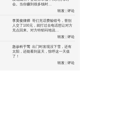
会。当你赚到很多钱时…
转发
|
评论
李英俊律师
哥们充话费输错号，替别
人交了100元，就打过去电话想让对方
充点回来。对方特郁闷地说…
转发
|
评论
急诊科于莺
出门时发现没下雪，还有
太阳，还能看到蓝天，惊呼这一天值
了！
转发
|
评论