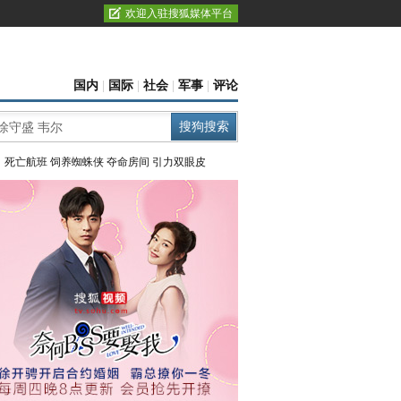
欢迎入驻搜狐媒体平台
国内
|
国际
|
社会
|
军事
|
评论
：
死亡航班
饲养蜘蛛侠
夺命房间
引力双眼皮