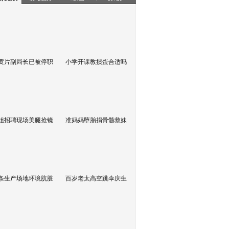
黄片副局长已被停职
小学开课教掼蛋合适吗
姐招聘现场美腿抢镜
准妈妈堕胎捐骨髓救妹
条生产场地环境肮脏
百岁老太高空跳伞庆生