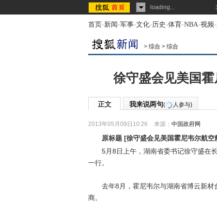
loading...
首页
-
新闻
-
军事
-
文化
-
历史
-
体育
-
NBA
-
视频
-
>
综合
>
综合
徐守盛会见美国霍
正文
我来说两句
(
人参与)
2013年05月09日10:26
来源：
中国政府网
原标题
[
徐守盛会见美国霍尼韦尔航空
5月8日上午，湖南省委书记徐守盛在长
一行。
去年8月，霍尼韦尔与湖南省博云新材合资
商。