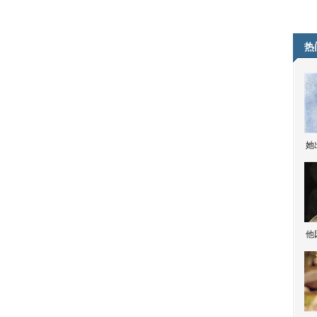
热
她
他