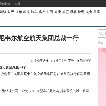
我的搜狐
邮件
娱谈
-
财经
-
世相
-
科技
-
汽车
-
房产
-
时尚
-
健康
-
教育
-
母婴
-
旅游
-
美食
-
星座
尼韦尔航空航天集团总裁一行
热词
保存到博客
手机客户端
打印
字号
航天集团总裁一行
]
沙会见了美国霍尼韦尔航空航天集团总裁兼首席执行官马天明
组建公司，成为C919大型客机机轮与刹车系统的唯一供应