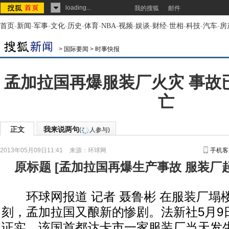
loading...
我的搜狐
邮件
首页
-
新闻
-
军事
-
文化
-
历史
-
体育
-
NBA
-
视频
-
娱谈
-
财经
-
世相
-
科技
-
汽车
-
房
>
国际要闻
>
时事快报
孟加拉国再爆服装厂火灾 事故
亡
正文
我来说两句
(
人参与)
2013年05月09日11:41
来源：
环球网
手机客
原标题
[
孟加拉国再爆生产事故 服装厂
环球网报道 记者 聂鲁彬 在服装厂塌
刻，孟加拉国又酿新的惨剧。法新社5月9
证实，该国首都达卡市一家服装厂当天发