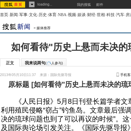
loading...
我的搜狐
邮件
首页
-
新闻
-
军事
-
文化
-
历史
-
体育
-
NBA
-
视频
-
娱谈
-
财经
-
世相
-
科技
-
汽车
-
房
>
媒体推荐
如何看待"历史上悬而未决的
正文
我来说两句
(
人参与)
2013年05月10日11:37
来源：
国际先驱导报
手机客
原标题
[
如何看待"历史上悬而未决的琉
《人民日报》5月8日刊登长篇学者文
利用殖民侵略“窃占”钓鱼岛。文章最后强
决的琉球问题也到了可以再议的时候”。这
及国际舆论场引发关注。《国际先驱导报