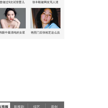
曾做过9次试管婴儿
张丰毅被网友骂人渣
伟眼中最清纯的女星
艳照门后张柏芝这么说
点视频
影视剧
综艺
原创