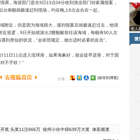
强调，海巡部门是在9日13点04分收到渔业部门转家属报案，
案后台南舰就极速赶到现场，约在晚上6点会合在一起。
附近，但是因为海域很大，接到报案后就极速赶过去，他强
附近巡逻，9日开始就派出2艘舰艇前往该海域，每舰有50人左
微
再遇到类似的状况，“会依照规定，做出适时必要的反击”。
计11日11点进入琉球港，如果海象好，就会提早进港，对于国
对不手软！”
[保存到博客]
分享：
开奖:头奖11注666万
徐州小伙中得639万大奖
体彩摇奖