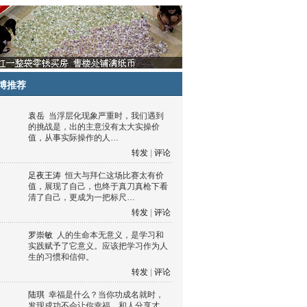
博推荐
袁岳
当浮层化现象严重时，我们遇到
的挑战是，出的主意没有太大实操价
值，从事实际操作的人…
转发
|
评论
足夜王涛
恒大与拜仁这场比赛太有价
值，展现了自己，也终于真刀真枪下看
清了自己，更成为一把标尺…
转发
|
评论
罗崇敏
人的生命本无意义，是学习和
实践赋予了它意义。应该把学习作为人
生的习惯和信仰。
转发
|
评论
陆琪
幸福是什么？当你功成名就时，
发现成功不会让你幸福，和人分享才