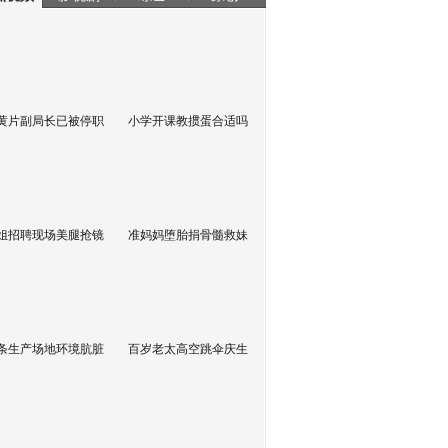
黄片副局长已被停职
小学开课教掼蛋合适吗
姐招聘现场美腿抢镜
准妈妈堕胎捐骨髓救妹
条生产场地环境肮脏
百岁老太高空跳伞庆生