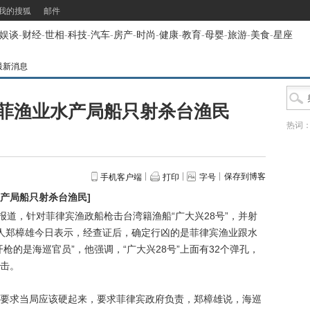
我的搜狐
邮件
娱谈
-
财经
-
世相
-
科技
-
汽车
-
房产
-
时尚
-
健康
-
教育
-
母婴
-
旅游
-
美食
-
星座
最新消息
菲渔业水产局船只射杀台渔民
热词
保存到博客
手机客户端
打印
字号
水产局船只射杀台渔民
]
报道，针对菲律宾渔政船枪击台湾籍渔船“广大兴28号”，并射
人郑樟雄今日表示，经查证后，确定行凶的是菲律宾渔业跟水
枪的是海巡官员”，他强调，“广大兴28号”上面有32个弹孔，
击。
求当局应该硬起来，要求菲律宾政府负责，郑樟雄说，海巡