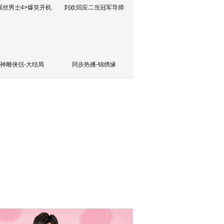
屌丝男士4>爆笑开机
刘欢回应二当冠军导师
神雕侠侣-大结局
同步热播-锦绣缘