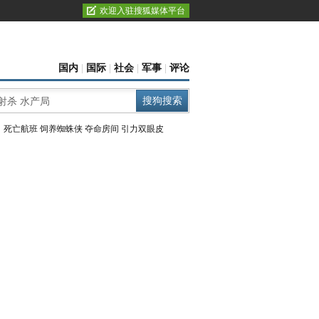
欢迎入驻搜狐媒体平台
国内
|
国际
|
社会
|
军事
|
评论
：
死亡航班
饲养蜘蛛侠
夺命房间
引力双眼皮