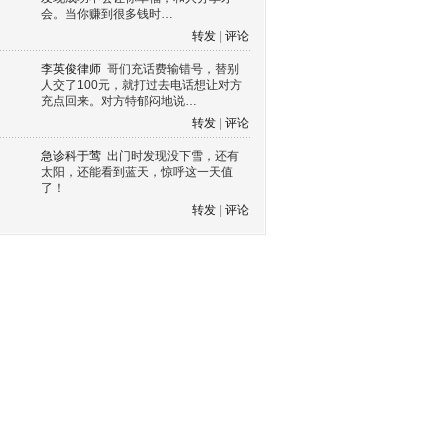
会。当你赚到很多钱时…
转发
|
评论
李英俊律师
哥们充话费输错号，替别
人交了100元，就打过去电话想让对方
充点回来。对方特郁闷地说…
转发
|
评论
急诊科于莺
出门时发现没下雪，还有
太阳，还能看到蓝天，惊呼这一天值
了！
转发
|
评论