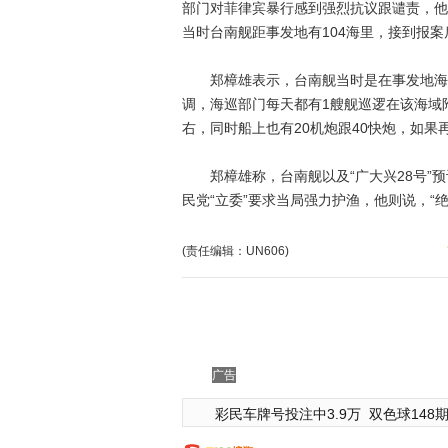
部门对菲律宾暴行感到强烈抗议跟谴责，他
当时台南舰距事发地有104海里，接到报
郑樟雄表示，台南舰当时是在事发地海域
调，海巡部门每天都有1艘舰巡逻在该海域
右，同时船上也有20机炮跟40快炮，如果
郑樟雄称，台南舰以及“广大兴28号”预
民党“立委”要求当局强力护渔，他则说，“绝
(责任编辑：UN606)
广告
彩民车牌号投注中3.9万
双色球148期