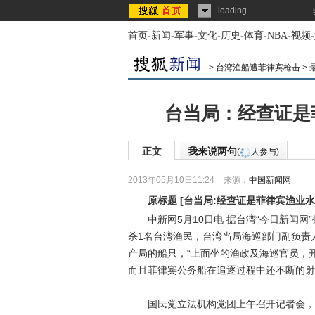
loading...
首页
-
新闻
-
军事
-
文化
-
历史
-
体育
-
NBA
-
视频
-
>
台湾渔船遭菲律宾枪击
>
台当局：经查证是
正文
我来说两句
(
人参与)
2013年05月10日11:24
来源：
中国新闻网
原标题
[
台当局:经查证是菲律宾渔业
中新网5月10日电 据台湾“今日新闻网”
杀1名台湾渔民，台湾当局海巡部门副负责
产局的船只，“上面坐的渔政及海巡官员，开
而且菲律宾公务船在追逐过程中还不断的射
国民党立法机构党团上午召开记者会，要