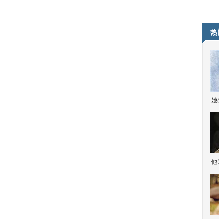
热
她
他