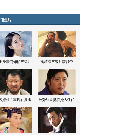
门图片
出身豪门却拍三级片
戏精演三级片获影帝
因嫖娼入狱现在复出
被孙红雷抛弃她入佛门