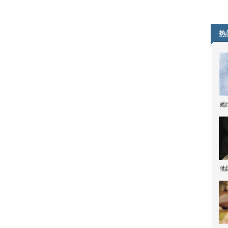
热
她
他