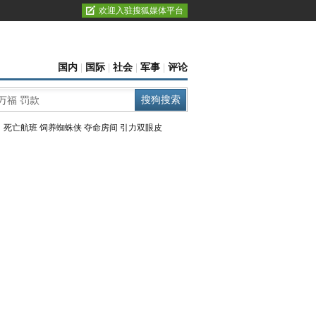
欢迎入驻搜狐媒体平台
国内
|
国际
|
社会
|
军事
|
评论
：
死亡航班
饲养蜘蛛侠
夺命房间
引力双眼皮