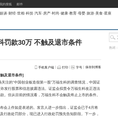
我的搜狐
邮件
娱谈
-
财经
-
世相
-
科技
-
汽车
-
房产
-
时尚
-
健康
-
教育
-
母婴
-
旅游
-
美食
-
星座
罚款30万 不触及退市条件
热词
保存到博客
手机客户端
打印
字号
不触及退市条件
]
场关注的“中国创业板造假第一股”万福生科的调查情况，中国证
欺诈发行股票和信息披露违法。证监会拟责令万福生科改正违法
罚款。但从目前的情况看，万福生科不会触及终止上市的条件。
会上作如是表述的。发言人进一步指出，证监会已于4月将
及行政处罚部分，现已进入行政处罚预先告知阶段。下一步，