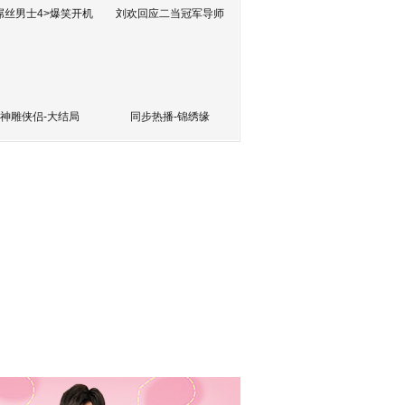
屌丝男士4>爆笑开机
刘欢回应二当冠军导师
神雕侠侣-大结局
同步热播-锦绣缘