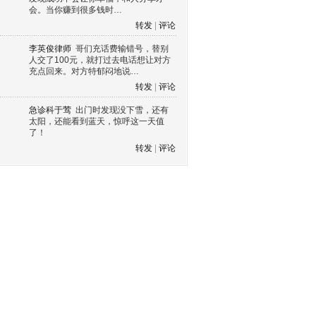
会。当你赚到很多钱时…
转发
|
评论
李英俊律师
哥们充话费输错号，替别
人交了100元，就打过去电话想让对方
充点回来。对方特郁闷地说…
转发
|
评论
急诊科于莺
出门时发现没下雪，还有
太阳，还能看到蓝天，惊呼这一天值
了！
转发
|
评论