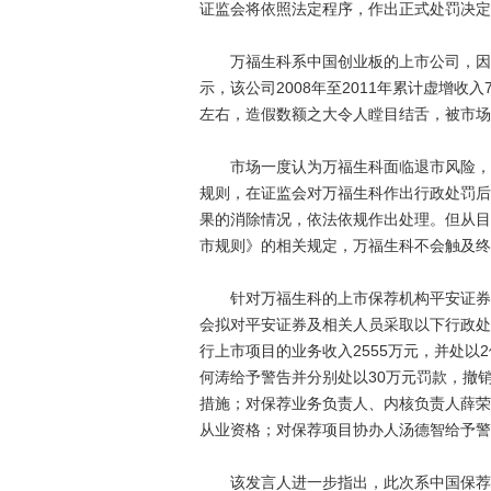
证监会将依照法定程序，作出正式处罚决定
万福生科系中国创业板的上市公司，因涉
示，该公司2008年至2011年累计虚增收入
左右，造假数额之大令人瞠目结舌，被市场
市场一度认为万福生科面临退市风险，但
规则，在证监会对万福生科作出行政处罚后
果的消除情况，依法依规作出处理。但从目
市规则》的相关规定，万福生科不会触及终
针对万福生科的上市保荐机构平安证券，
会拟对平安证券及相关人员采取以下行政处
行上市项目的业务收入2555万元，并处以
何涛给予警告并分别处以30万元罚款，撤
措施；对保荐业务负责人、内核负责人薛荣
从业资格；对保荐项目协办人汤德智给予警
该发言人进一步指出，此次系中国保荐管