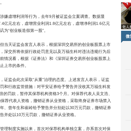
。
嫌虚增利润等行为，去年9月被证监会立案调查。数据显
7.4亿元左右，虚增营业利润1.8亿元左右，虚增净利润1.6亿元
讥为“创业板造假第一股”。
微
当天证监会发言人表示，根据深圳交易所的创业板股票上市
，深交所将依据行政处罚意见以及万福生科对违法违规行为后
前情况看，根据《证券法》和《深圳证券交易所创业板股票上
止上市的条件。
证监会此次采取“从重”治理的态度。上述发言人表示，证监
罚和行政监管措施：对平安证券给予警告并没收其万福生科发
2倍的罚款，暂停其保荐机构资格3个月。对保荐代表人吴文浩、
销保荐代表人资格，撤销证券从业资格，采取终身证券市场禁入
年、曾年生和崔岭给予警告并分别处以30万元罚款，撤销证券
告并处以10万元罚款，撤销证券从业资格。
理制度实施以来，首次对保荐机构单独立案，亦系首次对保