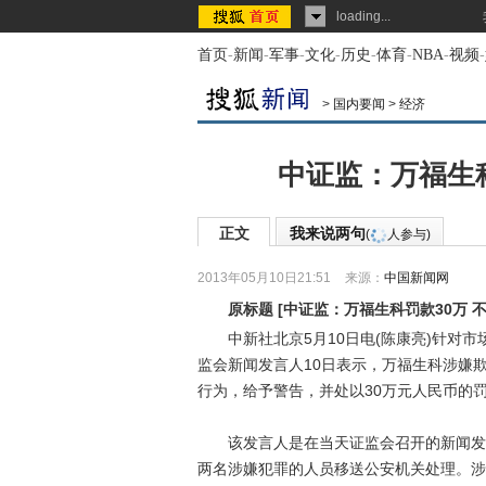
loading...
首页
-
新闻
-
军事
-
文化
-
历史
-
体育
-
NBA
-
视频
-
>
国内要闻
>
经济
中证监：万福生科
正文
我来说两句
(
人参与)
2013年05月10日21:51
来源：
中国新闻网
原标题
[
中证监：万福生科罚款30万 
中新社北京5月10日电(陈康亮)针对市
监会新闻发言人10日表示，万福生科涉嫌
行为，给予警告，并处以30万元人民币的
该发言人是在当天证监会召开的新闻发布
两名涉嫌犯罪的人员移送公安机关处理。涉