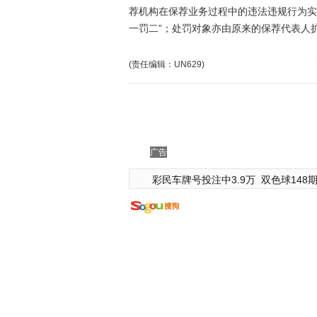
荐机构在保荐业务过程中的违法违规行为实
一罚二”；处罚对象亦由原来的保荐代表人
(责任编辑：UN629)
广告
彩民车牌号投注中3.9万
双色球148期