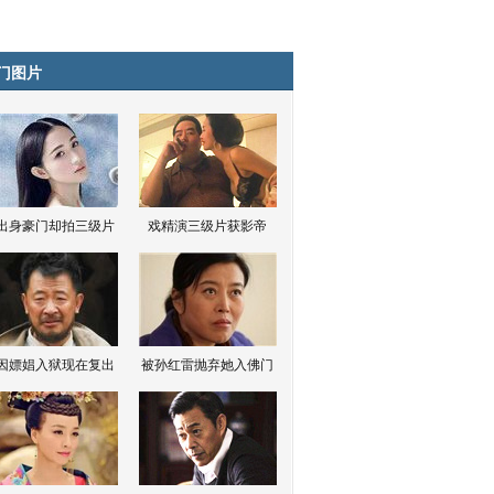
门图片
出身豪门却拍三级片
戏精演三级片获影帝
因嫖娼入狱现在复出
被孙红雷抛弃她入佛门