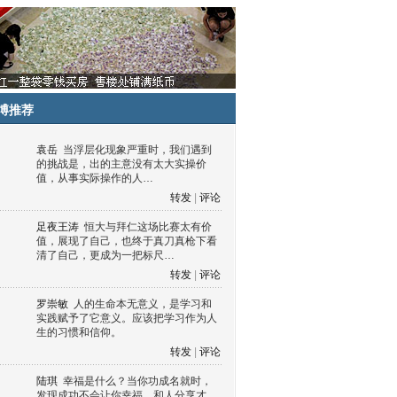
博推荐
袁岳
当浮层化现象严重时，我们遇到
的挑战是，出的主意没有太大实操价
值，从事实际操作的人…
转发
|
评论
足夜王涛
恒大与拜仁这场比赛太有价
值，展现了自己，也终于真刀真枪下看
清了自己，更成为一把标尺…
转发
|
评论
罗崇敏
人的生命本无意义，是学习和
实践赋予了它意义。应该把学习作为人
生的习惯和信仰。
转发
|
评论
陆琪
幸福是什么？当你功成名就时，
发现成功不会让你幸福，和人分享才