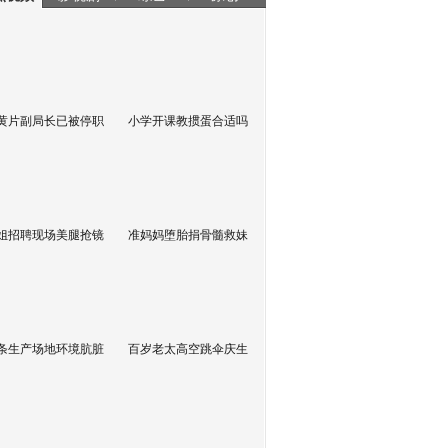
黄片副局长已被停职
小学开课教掼蛋合适吗
姐招聘现场美腿抢镜
准妈妈堕胎捐骨髓救妹
条生产场地环境肮脏
百岁老太高空跳伞庆生