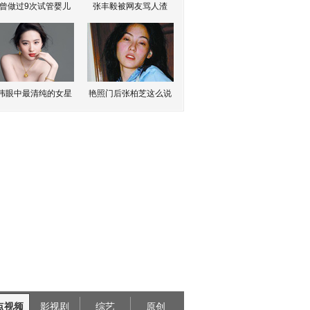
曾做过9次试管婴儿
张丰毅被网友骂人渣
伟眼中最清纯的女星
艳照门后张柏芝这么说
点视频
影视剧
综艺
原创